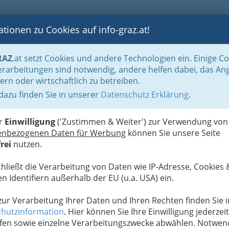
tionen zu Cookies auf info-graz.at!
B
F
G
B
GEN
LOGS
OTOS
ASTRONOMIE
RANCHEN
RAZ
.at setzt Cookies und andere Technologien ein. Einige C
ortarten
rarbeitungen sind notwendig, andere helfen dabei, das An
ern oder wirtschaftlich zu betreiben.
bH - weltweit führendes
 dazu finden Sie in unserer
Datenschutz Erklärung
.
S
nd Entwicklung der
er
Einwilligung
('Zustimmen & Weiter') zur Verwendung von
enbezogenen Daten für Werbung
können Sie unsere Seite
rei
nutzen.
chließt die Verarbeitung von Daten wie IP-Adresse, Cookies 
n Identifiern außerhalb der EU (u.a. USA) ein.
 zur Verarbeitung Ihrer Daten und Ihren Rechten finden Sie i
hutzinformation
. Hier können Sie Ihre Einwilligung jederzeit
fen sowie einzelne Verarbeitungszwecke abwählen. Notwen