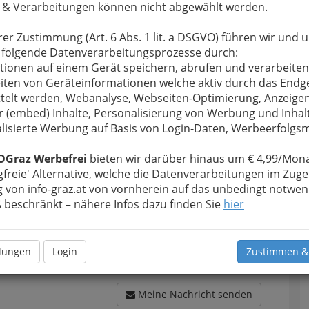
 & Verarbeitungen können nicht abgewählt werden.
rer Zustimmung (Art. 6 Abs. 1 lit. a DSGVO) führen wir und 
 folgende Datenverarbeitungsprozesse durch:
tionen auf einem Gerät speichern, abrufen und verarbeiten
u bewahren
, verwenden wir an dieser Stelle zur
iten von Geräteinformationen welche aktiv durch das Endg
Formular. Ihre Nachricht wird nach dem Absenden
telt werden, Webanalyse, Webseiten-Optimierung, Anzeige
chua Polo Sports GmbH weitergeleitet.
r (embed) Inhalte, Personalisierung von Werbung und Inhal
lisierte Werbung auf Basis von Login-Daten, Werbeerfolg
Meine Nachricht
OGraz Werbefrei
bieten wir darüber hinaus um € 4,99/Mona
gfreie'
Alternative, welche die Datenverarbeitungen im Zuge
 von info-graz.at von vornherein auf das unbedingt notwen
beschränkt – nähere Infos dazu finden Sie
hier
llungen
Login
Zustimmen &
Meine Nachricht senden