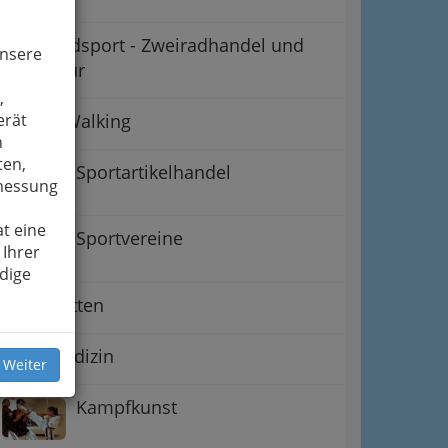
Motorradsport - Zweiradhandel und
unsere
Reparatur
,
Nordic Walking
erät
n
ten,
Sportartikelhandel
smessung
t eine
Sportvereine
 Ihrer
dige
Sportwetten
Sportmedizin
 Weiter
Kampfkunst