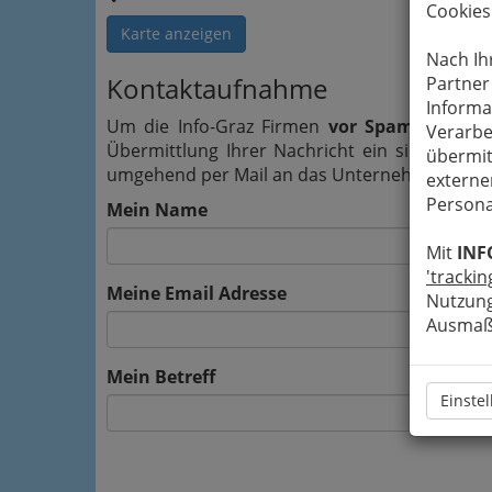
Cookies
Karte anzeigen
Nach Ih
Kontaktaufnahme
Partner
Informa
Um die Info-Graz Firmen
vor Spam-Mails z
Verarbe
Übermittlung Ihrer Nachricht ein sicheres 
übermit
umgehend per Mail an das Unternehmen A Que
externe
Persona
Mein Name
Mit
INF
'trackin
Meine Email Adresse
Nutzung
Ausmaß 
Mein Betreff
Einste