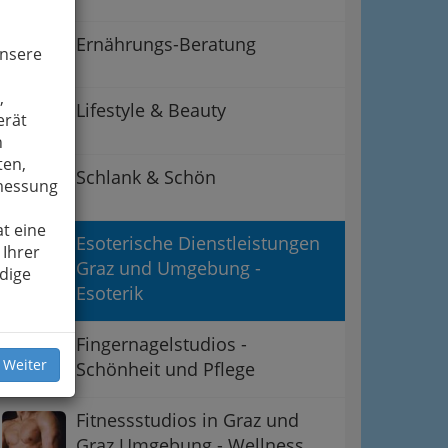
Ernährungs-Beratung
unsere
,
Lifestyle & Beauty
erät
n
ten,
Schlank & Schön
smessung
t eine
Esoterische Dienstleistungen
 Ihrer
Graz und Umgebung -
dige
Esoterik
Fingernagelstudios -
 Weiter
Schönheit und Pflege
Fitnessstudios in Graz und
Graz Umgebung - Wellness