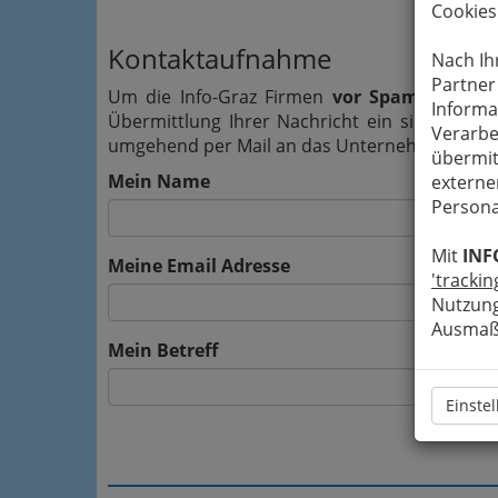
Cookies
Kontaktaufnahme
Nach Ih
Partner
Um die Info-Graz Firmen
vor Spam-Mails z
Informa
Übermittlung Ihrer Nachricht ein sicheres 
Verarbe
umgehend per Mail an das Unternehmen Ilona L
übermit
Mein Name
externe
Persona
Mit
INF
Meine Email Adresse
'trackin
Nutzung
Ausmaß 
Mein Betreff
Einste