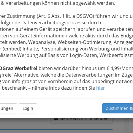
 & Verarbeitungen können nicht abgewählt werden.
rer Zustimmung (Art. 6 Abs. 1 lit. a DSGVO) führen wir und 
 folgende Datenverarbeitungsprozesse durch:
u bewahren
, verwenden wir an dieser Stelle zur
tionen auf einem Gerät speichern, abrufen und verarbeiten
Formular. Ihre Nachricht wird nach dem Absenden
iten von Geräteinformationen welche aktiv durch das Endg
esjak weitergeleitet.
telt werden, Webanalyse, Webseiten-Optimierung, Anzeige
Meine Nachricht
r (embed) Inhalte, Personalisierung von Werbung und Inhal
lisierte Werbung auf Basis von Login-Daten, Werbeerfolg
OGraz Werbefrei
bieten wir darüber hinaus um € 4,99/Mona
gfreie'
Alternative, welche die Datenverarbeitungen im Zuge
 von info-graz.at von vornherein auf das unbedingt notwen
beschränkt – nähere Infos dazu finden Sie
hier
llungen
Login
Zustimmen &
Meine Nachricht senden