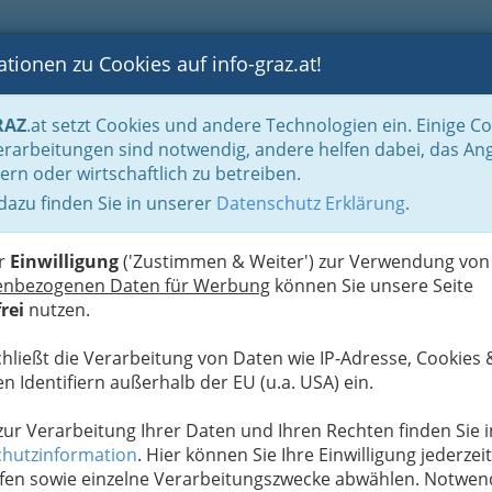
tionen zu Cookies auf info-graz.at!
B
F
G
B
GEN
LOGS
OTOS
ASTRONOMIE
RANCHEN
RAZ
.at setzt Cookies und andere Technologien ein. Einige C
nstleistungen Graz und Umgebung - Esoterik
rarbeitungen sind notwendig, andere helfen dabei, das An
ern oder wirtschaftlich zu betreiben.
 dazu finden Sie in unserer
Datenschutz Erklärung
.
N
er
Einwilligung
('Zustimmen & Weiter') zur Verwendung von
enbezogenen Daten für Werbung
können Sie unsere Seite
rei
nutzen.
chließt die Verarbeitung von Daten wie IP-Adresse, Cookies 
n Identifiern außerhalb der EU (u.a. USA) ein.
 zur Verarbeitung Ihrer Daten und Ihren Rechten finden Sie i
hutzinformation
. Hier können Sie Ihre Einwilligung jederzeit
fen sowie einzelne Verarbeitungszwecke abwählen. Notwen