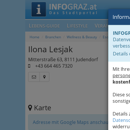
Informa
L
L
V
EBENS-GUIDE
IFESTYLE
ERANSTALTUN
INFOG
Home
Branchen
Wellness & Beauty
Esoterische Die
Datenve
verbess
Ilona Lesjak
Details
Mitterstraße 63, 8111 Judendorf
+43 664 465 7320
Mit Ihr
person
kostenf
Diese s
sonstige
Karte
Details
Datensc
Adresse mit Google Maps anschauen
widerru