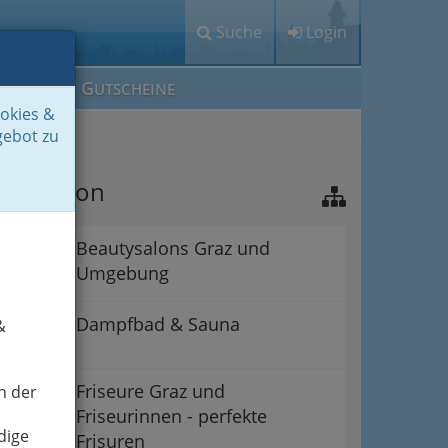
Suche
Login
M
G
EIN IG
UTSCHEINE
ookies &
gebot zu
avigation
Beautysalons Graz und
Umgebung
Dampfbad & Sauna
&
Friseure Graz und
n der
Friseurinnen - perfekte
dige
Frisuren