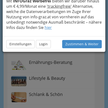
Mit
INFOGraz Werbefrei
bieten wir darüber hinaus
Beautysalons Graz und
um € 4,99/Monat eine
'trackingfreie'
Alternative,
Umgebung
welche die Datenverarbeitungen im Zuge Ihrer
Nutzung von info-graz.at von vornherein auf das
Dampfbad & Sauna
unbedingt notwendige Ausmaß beschränkt – nähere
Infos dazu finden Sie
hier
Friseure Graz und
Friseurinnen - perfekte
Einstellungen
Login
Zustimmen & Weiter
Frisuren
Ernährungs-Beratung
Lifestyle & Beauty
Schlank & Schön