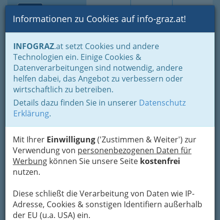
Toggle navi
Suche
Login
Menü
Informationen zu Cookies auf info-graz.at!
Home
Branchen
Wellness & Beauty
INFOGRAZ
.at setzt Cookies und andere
Fingernagelstudios - Schönheit und Pflege
Technologien ein. Einige Cookies &
Fingernagelstudio Dorle -
Datenverarbeitungen sind notwendig, andere
helfen dabei, das Angebot zu verbessern oder
Inhaberin Dorle Lebernegg
wirtschaftlich zu betreiben.
Details dazu finden Sie in unserer
Datenschutz
St.-Peter-Hauptstraße 28, 8042 Graz
Erklärung
.
+43 664 5101 443
Mit Ihrer
Einwilligung
('Zustimmen & Weiter') zur
Verwendung von
personenbezogenen Daten für
Werbung
können Sie unsere Seite
kostenfrei
Karte
nutzen.
Adresse mit Google Maps anschauen
Diese schließt die Verarbeitung von Daten wie IP-
Adresse, Cookies & sonstigen Identifiern außerhalb
der EU (u.a. USA) ein.