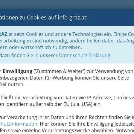
tionen zu Cookies auf info-graz.at!
B
F
G
B
GEN
LOGS
OTOS
ASTRONOMIE
RANCHEN
RAZ
.at setzt Cookies und andere Technologien ein. Einige C
os - Schönheit und Pflege
rarbeitungen sind notwendig, andere helfen dabei, das An
ern oder wirtschaftlich zu betreiben.
 dazu finden Sie in unserer
Datenschutz Erklärung
.
N
er
Einwilligung
('Zustimmen & Weiter') zur Verwendung von
enbezogenen Daten für Werbung
können Sie unsere Seite
rei
nutzen.
chließt die Verarbeitung von Daten wie IP-Adresse, Cookies 
n Identifiern außerhalb der EU (u.a. USA) ein.
 zur Verarbeitung Ihrer Daten und Ihren Rechten finden Sie i
hutzinformation
. Hier können Sie Ihre Einwilligung jederzeit
fen sowie einzelne Verarbeitungszwecke abwählen. Notwen