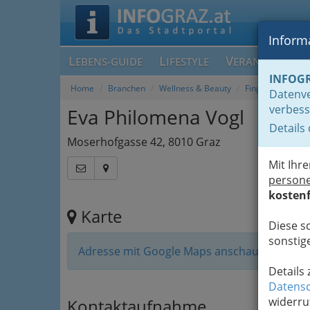
Informa
L
L
V
EBENS-GUIDE
IFESTYLE
ERANSTALTUN
INFOG
Home
Branchen
Wellness & Beauty
Fingernagelstudi
Datenve
verbess
Eva Philomena Vogl
Details
Moserhofgasse 42, 8010 Graz
Mit Ihr
person
kostenf
Karte
Diese s
sonstige
Adresse mit Google Maps anschauen
Details
Datensc
widerru
Kontaktaufnahme