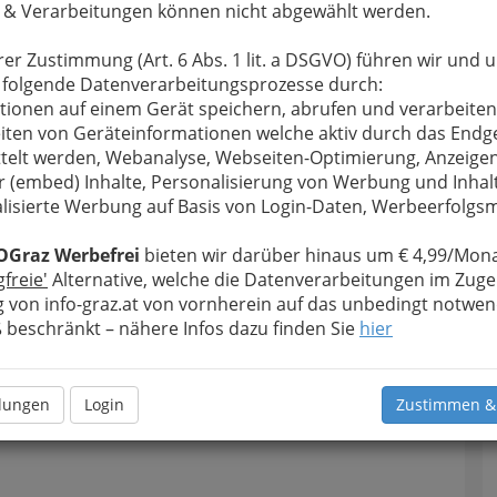
 & Verarbeitungen können nicht abgewählt werden.
u bewahren
, verwenden wir an dieser Stelle zur
Formular. Ihre Nachricht wird nach dem Absenden
rer Zustimmung (Art. 6 Abs. 1 lit. a DSGVO) führen wir und 
ilomena Vogl weitergeleitet.
 folgende Datenverarbeitungsprozesse durch:
tionen auf einem Gerät speichern, abrufen und verarbeiten
Meine Nachricht
iten von Geräteinformationen welche aktiv durch das Endg
telt werden, Webanalyse, Webseiten-Optimierung, Anzeige
r (embed) Inhalte, Personalisierung von Werbung und Inhal
lisierte Werbung auf Basis von Login-Daten, Werbeerfolg
OGraz Werbefrei
bieten wir darüber hinaus um € 4,99/Mona
gfreie'
Alternative, welche die Datenverarbeitungen im Zuge
 von info-graz.at von vornherein auf das unbedingt notwen
beschränkt – nähere Infos dazu finden Sie
hier
Meine Nachricht senden
llungen
Login
Zustimmen &