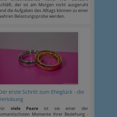
schläft, der ist am Morgen nicht ausgeruht
und die Aufgaben des Alltags können zu einer
wahren Belastungsprobe werden.
Der erste Schritt zum Eheglück - die
Verlobung
Für
viele Paare
ist sie einer der
romantischsten Momente ihrer Beziehung -