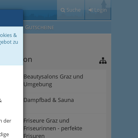
Suche
Login
M
G
EIN IG
UTSCHEINE
ookies &
gebot zu
avigation
Beautysalons Graz und
Umgebung
Dampfbad & Sauna
&
Friseure Graz und
n der
Friseurinnen - perfekte
dige
Frisuren