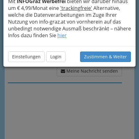
Mit
INFOGraz Werbefrei
bieten wir darüber hinaus
um € 4,99/Monat eine
'trackingfreie'
Alternative,
welche die Datenverarbeitungen im Zuge Ihrer
Nutzung von info-graz.at von vornherein auf das
unbedingt notwendige Ausmaß beschränkt – nähere
Infos dazu finden Sie
hier
Einstellungen
Login
Zustimmen & Weiter
Meine Nachricht senden