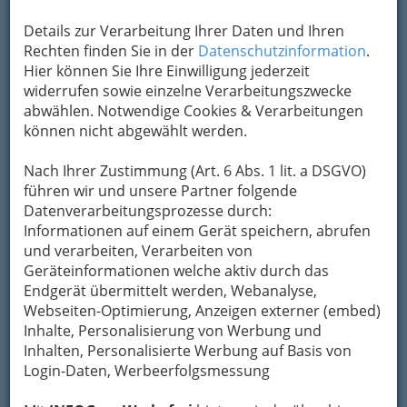
Kontaktaufnahme
Details zur Verarbeitung Ihrer Daten und Ihren
Um die Info-Graz Firmen
vor Spam-Mails zu
Rechten finden Sie in der
Datenschutzinformation
.
bewahren
, verwenden wir an dieser Stelle zur
Hier können Sie Ihre Einwilligung jederzeit
Übermittlung Ihrer Nachricht ein sicheres
widerrufen sowie einzelne Verarbeitungszwecke
Formular. Ihre Nachricht wird nach dem
abwählen. Notwendige Cookies & Verarbeitungen
Absenden umgehend per Mail an das
können nicht abgewählt werden.
Unternehmen Vrabel-Top-Solar GmbH
weitergeleitet.
Nach Ihrer Zustimmung (Art. 6 Abs. 1 lit. a DSGVO)
führen wir und unsere Partner folgende
Mein Name
Datenverarbeitungsprozesse durch:
Informationen auf einem Gerät speichern, abrufen
und verarbeiten, Verarbeiten von
Meine Email Adresse
Geräteinformationen welche aktiv durch das
Endgerät übermittelt werden, Webanalyse,
Webseiten-Optimierung, Anzeigen externer (embed)
Inhalte, Personalisierung von Werbung und
Mein Betreff
Inhalten, Personalisierte Werbung auf Basis von
Login-Daten, Werbeerfolgsmessung
Meine Nachricht