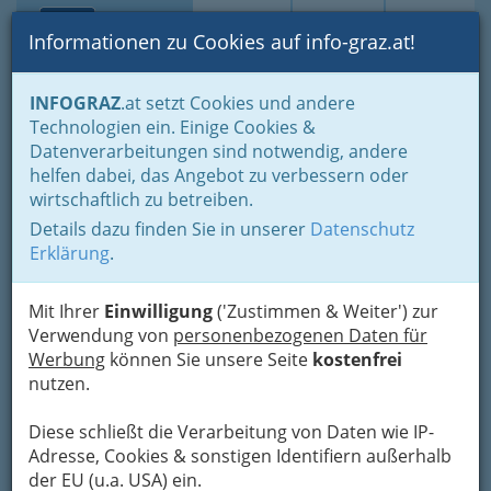
Toggle navi
Suche
Login
Menü
Informationen zu Cookies auf info-graz.at!
Home
Branchen
Wellness & Beauty
INFOGRAZ
.at setzt Cookies und andere
Fingernagelstudios - Schönheit und Pflege
Technologien ein. Einige Cookies &
Vrabel-Top-Solar GmbH
Datenverarbeitungen sind notwendig, andere
Nav
helfen dabei, das Angebot zu verbessern oder
Triester Straße 478, 8055 Seiersberg
wirtschaftlich zu betreiben.
+43 316 296 966
Details dazu finden Sie in unserer
Datenschutz
+43 664 9220 717
Erklärung
.
Mit Ihrer
Einwilligung
('Zustimmen & Weiter') zur
Verwendung von
personenbezogenen Daten für
Karte
Werbung
können Sie unsere Seite
kostenfrei
nutzen.
Adresse mit Google Maps anschauen
Diese schließt die Verarbeitung von Daten wie IP-
Adresse, Cookies & sonstigen Identifiern außerhalb
der EU (u.a. USA) ein.