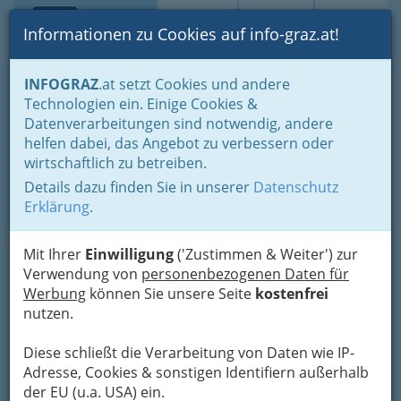
Toggle navi
Suche
Login
Menü
Informationen zu Cookies auf info-graz.at!
Home
Branchen
Wellness & Beauty
INFOGRAZ
.at setzt Cookies und andere
Fingernagelstudios - Schönheit und Pflege
Technologien ein. Einige Cookies &
Katharina Kindermann
Datenverarbeitungen sind notwendig, andere
Nav
helfen dabei, das Angebot zu verbessern oder
Hauptstraße 121, 8141 Unterpremstätten
wirtschaftlich zu betreiben.
+43 650 8321 044
Details dazu finden Sie in unserer
Datenschutz
Erklärung
.
Mit Ihrer
Einwilligung
('Zustimmen & Weiter') zur
Karte
Verwendung von
personenbezogenen Daten für
Werbung
können Sie unsere Seite
kostenfrei
nutzen.
Adresse mit Google Maps anschauen
Diese schließt die Verarbeitung von Daten wie IP-
Adresse, Cookies & sonstigen Identifiern außerhalb
der EU (u.a. USA) ein.