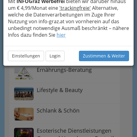
Mit
INFOGraz Werbefrei
bieten wir darüber hinaus
Umgebung
um € 4,99/Monat eine
'trackingfreie'
Alternative,
welche die Datenverarbeitungen im Zuge Ihrer
Dampfbad & Sauna
Nutzung von info-graz.at von vornherein auf das
unbedingt notwendige Ausmaß beschränkt – nähere
Infos dazu finden Sie
hier
Friseure Graz und
Friseurinnen - perfekte
Frisuren
Einstellungen
Login
Zustimmen & Weiter
Ernährungs-Beratung
Lifestyle & Beauty
Schlank & Schön
Esoterische Dienstleistungen