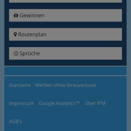
Gewinnen
Routenplan
Sprüche
Startseite
Werben ohne Streuverluste
Impressum
Google Analytics™
Über IPM
AGB's