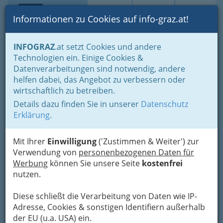
Toggle navi
Suche
Login
Menü
Informationen zu Cookies auf info-graz.at!
Home
Branchen
Wellness & Beauty
INFOGRAZ
.at setzt Cookies und andere
Fingernagelstudios - Schönheit und Pflege
Technologien ein. Einige Cookies &
Sigrid Kandlhofer
Datenverarbeitungen sind notwendig, andere
Nav
helfen dabei, das Angebot zu verbessern oder
Plabutscherstraße 63, 8051 Graz
wirtschaftlich zu betreiben.
Details dazu finden Sie in unserer
Datenschutz
Erklärung
.
Karte
Mit Ihrer
Einwilligung
('Zustimmen & Weiter') zur
Verwendung von
personenbezogenen Daten für
Werbung
können Sie unsere Seite
kostenfrei
Karte anzeigen
nutzen.
Diese schließt die Verarbeitung von Daten wie IP-
Adresse, Cookies & sonstigen Identifiern außerhalb
der EU (u.a. USA) ein.