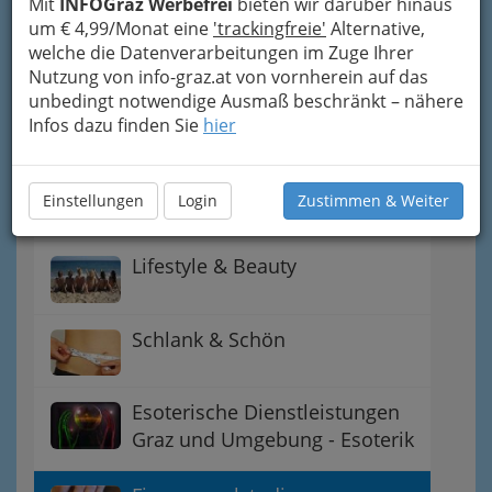
Mit
INFOGraz Werbefrei
bieten wir darüber hinaus
Dampfbad & Sauna
um € 4,99/Monat eine
'trackingfreie'
Alternative,
welche die Datenverarbeitungen im Zuge Ihrer
Nutzung von info-graz.at von vornherein auf das
Friseure Graz und
unbedingt notwendige Ausmaß beschränkt – nähere
Friseurinnen - perfekte
Infos dazu finden Sie
hier
Frisuren
Ernährungs-Beratung
Einstellungen
Login
Zustimmen & Weiter
Lifestyle & Beauty
Schlank & Schön
Esoterische Dienstleistungen
Graz und Umgebung - Esoterik