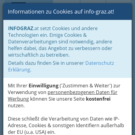
Toggle navi
Suche
Login
Menü
Informationen zu Cookies auf info-graz.at!
Home
Branchen
Wellness & Beauty
INFOGRAZ
.at setzt Cookies und andere
Fingernagelstudios - Schönheit und Pflege
Technologien ein. Einige Cookies &
BLUE TURTLE Cafe
Datenverarbeitungen sind notwendig, andere
Nav
helfen dabei, das Angebot zu verbessern oder
Nagelstudio Tattoostudio
wirtschaftlich zu betreiben.
Details dazu finden Sie in unserer
Datenschutz
Bürgergasse 38, 8330 Feldbach
Erklärung
.
+43 676 900 05 01
Mit Ihrer
Einwilligung
('Zustimmen & Weiter') zur
Verwendung von
personenbezogenen Daten für
Werbung
können Sie unsere Seite
kostenfrei
Karte
nutzen.
Karte anzeigen
Diese schließt die Verarbeitung von Daten wie IP-
Adresse, Cookies & sonstigen Identifiern außerhalb
Kontaktaufnahme
der EU (u.a. USA) ein.