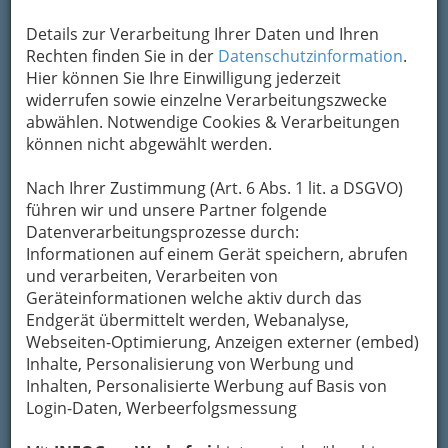
Um die Info-Graz Firmen
vor Spam-Mails zu
Details zur Verarbeitung Ihrer Daten und Ihren
bewahren
, verwenden wir an dieser Stelle zur
Rechten finden Sie in der
Datenschutzinformation
.
Übermittlung Ihrer Nachricht ein sicheres
Hier können Sie Ihre Einwilligung jederzeit
Formular. Ihre Nachricht wird nach dem
widerrufen sowie einzelne Verarbeitungszwecke
Absenden umgehend per Mail an das
abwählen. Notwendige Cookies & Verarbeitungen
Unternehmen BLUE TURTLE Cafe Nagelstudio
können nicht abgewählt werden.
Tattoostudio weitergeleitet.
Mein Name
Nach Ihrer Zustimmung (Art. 6 Abs. 1 lit. a DSGVO)
führen wir und unsere Partner folgende
Datenverarbeitungsprozesse durch:
Informationen auf einem Gerät speichern, abrufen
Meine Email Adresse
und verarbeiten, Verarbeiten von
Geräteinformationen welche aktiv durch das
Endgerät übermittelt werden, Webanalyse,
Mein Betreff
Webseiten-Optimierung, Anzeigen externer (embed)
Inhalte, Personalisierung von Werbung und
Inhalten, Personalisierte Werbung auf Basis von
Login-Daten, Werbeerfolgsmessung
Meine Nachricht