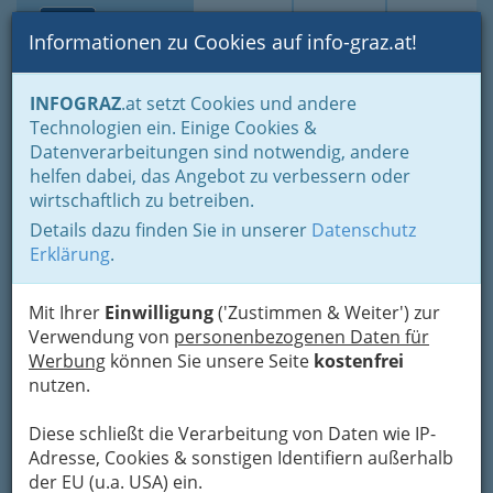
Toggle navi
Suche
Login
Menü
Informationen zu Cookies auf info-graz.at!
Home
Gastronomie
Kriterien Auswahl
INFOGRAZ
.at setzt Cookies und andere
Schanigärten Gastgärten Biergärten
Technologien ein. Einige Cookies &
Walther Schmid KG Das
Datenverarbeitungen sind notwendig, andere
Nav
helfen dabei, das Angebot zu verbessern oder
Wirtshaus Greiner - Pension
wirtschaftlich zu betreiben.
Details dazu finden Sie in unserer
Datenschutz
Grabenstraße 64, 8010 Graz
Erklärung
.
+43 316 685 090
+43 316 685 090-4
Mit Ihrer
Einwilligung
('Zustimmen & Weiter') zur
Verwendung von
personenbezogenen Daten für
Werbung
können Sie unsere Seite
kostenfrei
12,5 Punkte bei Gault Millau,
nutzen.
81 Falstaff-Punkte - 1 Gabel, Kategorie:
Diese schließt die Verarbeitung von Daten wie IP-
Klassisch/ Traditionell
Adresse, Cookies & sonstigen Identifiern außerhalb
der EU (u.a. USA) ein.