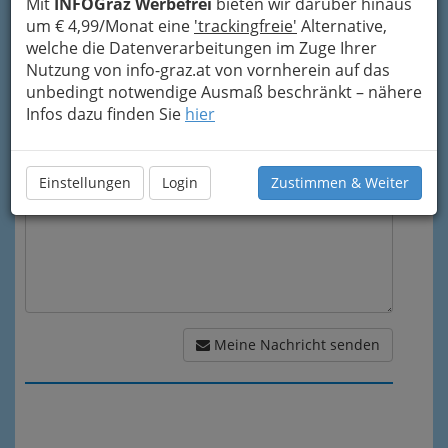
Mit
INFOGraz Werbefrei
bieten wir darüber hinaus
um € 4,99/Monat eine
'trackingfreie'
Alternative,
Mein Betreff
welche die Datenverarbeitungen im Zuge Ihrer
Nutzung von info-graz.at von vornherein auf das
unbedingt notwendige Ausmaß beschränkt – nähere
Meine Nachricht
Infos dazu finden Sie
hier
Einstellungen
Login
Zustimmen & Weiter
Meine Nachricht senden