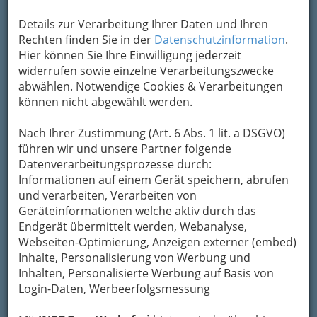
Karte
Details zur Verarbeitung Ihrer Daten und Ihren
Adresse mit Google Maps anschauen
Rechten finden Sie in der
Datenschutzinformation
.
Hier können Sie Ihre Einwilligung jederzeit
widerrufen sowie einzelne Verarbeitungszwecke
abwählen. Notwendige Cookies & Verarbeitungen
Kontaktaufnahme
können nicht abgewählt werden.
Um die Info-Graz Firmen
vor Spam-Mails zu
bewahren
, verwenden wir an dieser Stelle zur
Nach Ihrer Zustimmung (Art. 6 Abs. 1 lit. a DSGVO)
Übermittlung Ihrer Nachricht ein sicheres
führen wir und unsere Partner folgende
Formular. Ihre Nachricht wird nach dem
Datenverarbeitungsprozesse durch:
Absenden umgehend per Mail an das
Informationen auf einem Gerät speichern, abrufen
Unternehmen Walther Schmid KG Das
und verarbeiten, Verarbeiten von
Wirtshaus Greiner - Pension weitergeleitet.
Geräteinformationen welche aktiv durch das
Endgerät übermittelt werden, Webanalyse,
Mein Name
Webseiten-Optimierung, Anzeigen externer (embed)
Inhalte, Personalisierung von Werbung und
Inhalten, Personalisierte Werbung auf Basis von
Meine Email Adresse
Login-Daten, Werbeerfolgsmessung