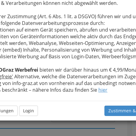
 & Verarbeitungen können nicht abgewählt werden.
rer Zustimmung (Art. 6 Abs. 1 lit. a DSGVO) führen wir und 
u bewahren
, verwenden wir an dieser Stelle zur
T
 folgende Datenverarbeitungsprozesse durch:
Formular. Ihre Nachricht wird nach dem Absenden
tionen auf einem Gerät speichern, abrufen und verarbeiten
her und Söhne GmbH weitergeleitet.
iten von Geräteinformationen welche aktiv durch das Endg
E
telt werden, Webanalyse, Webseiten-Optimierung, Anzeige
Meine Nachricht
H
r (embed) Inhalte, Personalisierung von Werbung und Inhal
lisierte Werbung auf Basis von Login-Daten, Werbeerfolg
OGraz Werbefrei
bieten wir darüber hinaus um € 4,99/Mona
gfreie'
Alternative, welche die Datenverarbeitungen im Zuge
 von info-graz.at von vornherein auf das unbedingt notwen
beschränkt – nähere Infos dazu finden Sie
hier
llungen
Login
Zustimmen &
Meine Nachricht senden