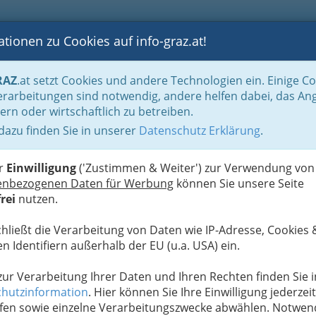
tionen zu Cookies auf info-graz.at!
B
F
G
B
GEN
LOGS
OTOS
ASTRONOMIE
RANCHEN
RAZ
.at setzt Cookies und andere Technologien ein. Einige C
n für viele
Hochzeitsgeschenke
Gastgeschenke
rarbeitungen sind notwendig, andere helfen dabei, das An
ern oder wirtschaftlich zu betreiben.
 dazu finden Sie in unserer
Datenschutz Erklärung
.
A
er
Einwilligung
('Zustimmen & Weiter') zur Verwendung von
enbezogenen Daten für Werbung
können Sie unsere Seite
rei
nutzen.
chließt die Verarbeitung von Daten wie IP-Adresse, Cookies 
n Identifiern außerhalb der EU (u.a. USA) ein.
 zur Verarbeitung Ihrer Daten und Ihren Rechten finden Sie i
hutzinformation
. Hier können Sie Ihre Einwilligung jederzeit
fen sowie einzelne Verarbeitungszwecke abwählen. Notwen