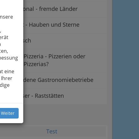
International - fremde Länder
unsere
Gourmet - Hauben und Sterne
,
erät
Vegetarisch
n
ten,
Pizzeria - Pizzerien oder
smessung
Pizzerias?
t eine
 Ihrer
Verschiedene Gastronomiebetriebe
dige
Rasthäuser - Raststätten
ipps
 Weiter
Test