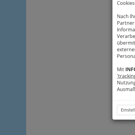
Cookies
Nach Ih
Partner
Informa
Verarbe
übermit
externe
Persona
Mit
INF
'trackin
Nutzung
Ausmaß 
Einste