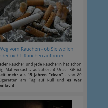
Weg vom Rauchen - ob Sie wollen
oder nicht: Rauchen aufhören
Jeder Raucher und jede Raucherin hat schon
zig Mal versucht, aufzuhören! Unser GF ist
seit mehr als 15 Jahren "clean"
- von 80
Zigaretten am Tag auf Null und
es war
einfach!