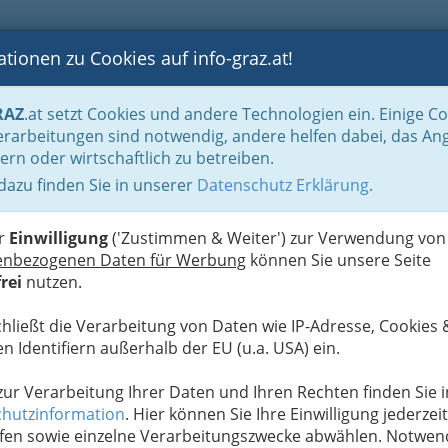
tionen zu Cookies auf info-graz.at!
B
F
G
B
GEN
LOGS
OTOS
ASTRONOMIE
RANCHEN
RAZ
.at setzt Cookies und andere Technologien ein. Einige C
sthäuser
Gaststätten - Gasthäuser - Gasthöfe
rarbeitungen sind notwendig, andere helfen dabei, das An
ern oder wirtschaftlich zu betreiben.
sso
 dazu finden Sie in unserer
Datenschutz Erklärung
.
E
er
Einwilligung
('Zustimmen & Weiter') zur Verwendung von
enbezogenen Daten für Werbung
können Sie unsere Seite
rei
nutzen.
chließt die Verarbeitung von Daten wie IP-Adresse, Cookies 
n Identifiern außerhalb der EU (u.a. USA) ein.
 zur Verarbeitung Ihrer Daten und Ihren Rechten finden Sie i
hutzinformation
. Hier können Sie Ihre Einwilligung jederzeit
fen sowie einzelne Verarbeitungszwecke abwählen. Notwen