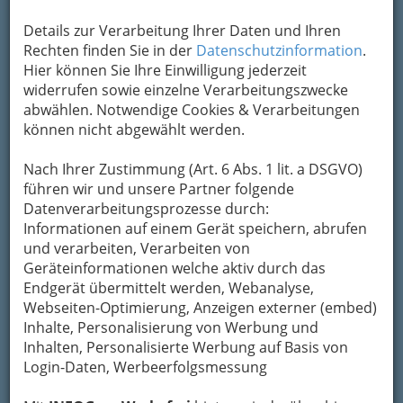
Um die Info-Graz Firmen
vor Spam-Mails zu
bewahren
, verwenden wir an dieser Stelle zur
Details zur Verarbeitung Ihrer Daten und Ihren
Übermittlung Ihrer Nachricht ein sicheres
Rechten finden Sie in der
Datenschutzinformation
.
Formular. Ihre Nachricht wird nach dem
Hier können Sie Ihre Einwilligung jederzeit
Absenden umgehend per Mail an das
widerrufen sowie einzelne Verarbeitungszwecke
Unternehmen Der neue Jägerwirt weitergeleitet.
abwählen. Notwendige Cookies & Verarbeitungen
können nicht abgewählt werden.
Mein Name
Nach Ihrer Zustimmung (Art. 6 Abs. 1 lit. a DSGVO)
führen wir und unsere Partner folgende
Meine Email Adresse
Datenverarbeitungsprozesse durch:
Informationen auf einem Gerät speichern, abrufen
und verarbeiten, Verarbeiten von
Mein Betreff
Geräteinformationen welche aktiv durch das
Endgerät übermittelt werden, Webanalyse,
Webseiten-Optimierung, Anzeigen externer (embed)
Inhalte, Personalisierung von Werbung und
Meine Nachricht
Inhalten, Personalisierte Werbung auf Basis von
Login-Daten, Werbeerfolgsmessung