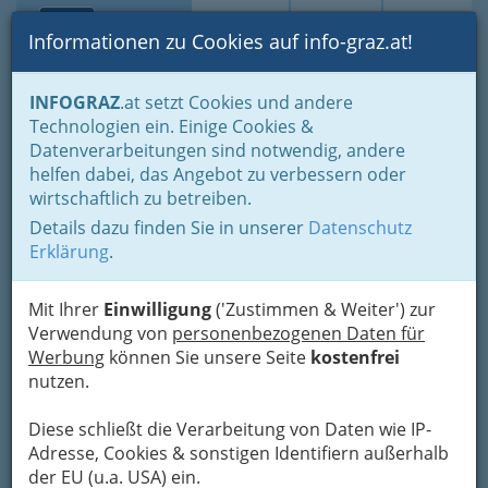
Toggle navi
Suche
Login
Menü
Informationen zu Cookies auf info-graz.at!
Home
Gastronomie
INFOGRAZ
.at setzt Cookies und andere
Gastronomie: Toprestaurants & Gasthäuser
Technologien ein. Einige Cookies &
Gaststätten - Gasthäuser - Gasthöfe
Datenverarbeitungen sind notwendig, andere
Der neue Jägerwirt
Nav
helfen dabei, das Angebot zu verbessern oder
wirtschaftlich zu betreiben.
17, 8463 Fötschach
Details dazu finden Sie in unserer
Datenschutz
+43 3454 270
Erklärung
.
Mit Ihrer
Einwilligung
('Zustimmen & Weiter') zur
Verwendung von
personenbezogenen Daten für
Karte
Werbung
können Sie unsere Seite
kostenfrei
nutzen.
Karte anzeigen
Diese schließt die Verarbeitung von Daten wie IP-
Kontaktaufnahme
Adresse, Cookies & sonstigen Identifiern außerhalb
der EU (u.a. USA) ein.