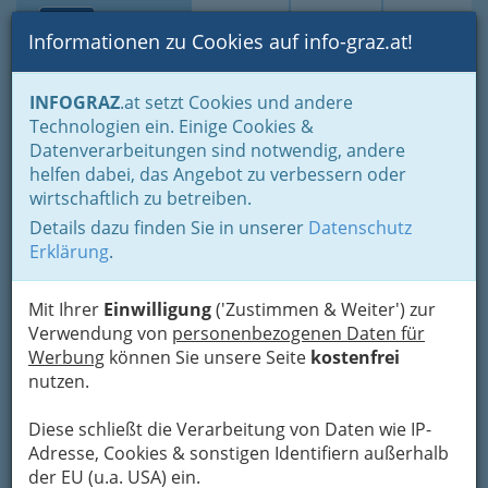
Toggle navi
Suche
Login
Menü
Informationen zu Cookies auf info-graz.at!
Home
Lifestyle
Feste feiern
INFOGRAZ
.at setzt Cookies und andere
Geschenktipps für alle Anlässe in 20 Kategorien
Technologien ein. Einige Cookies &
Besonderes und Originelles zum Verschenken
Datenverarbeitungen sind notwendig, andere
Ölbaron - das beste
Nav
helfen dabei, das Angebot zu verbessern oder
wirtschaftlich zu betreiben.
steirische Kürbiskernöl g.g.A
Details dazu finden Sie in unserer
Datenschutz
Schönaugürtel 53, 8010 Graz
Erklärung
.
+43 316 764 619 - 0
+43 316 764 619 - 20
Mit Ihrer
Einwilligung
('Zustimmen & Weiter') zur
Verwendung von
personenbezogenen Daten für
Werbung
können Sie unsere Seite
kostenfrei
nutzen.
Karte
Diese schließt die Verarbeitung von Daten wie IP-
Adresse, Cookies & sonstigen Identifiern außerhalb
Karte anzeigen
der EU (u.a. USA) ein.