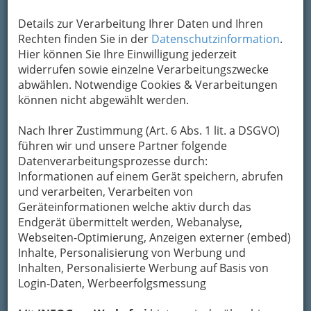
Kontaktaufnahme
Details zur Verarbeitung Ihrer Daten und Ihren
Um die Info-Graz Firmen
Rechten finden Sie in der
Datenschutzinformation
vor Spam-Mails zu
.
bewahren
Hier können Sie Ihre Einwilligung jederzeit
, verwenden wir an dieser Stelle zur
Übermittlung Ihrer Nachricht ein sicheres
widerrufen sowie einzelne Verarbeitungszwecke
Formular. Ihre Nachricht wird nach dem
abwählen. Notwendige Cookies & Verarbeitungen
Absenden umgehend per Mail an das
können nicht abgewählt werden.
Unternehmen Ölbaron weitergeleitet.
Nach Ihrer Zustimmung (Art. 6 Abs. 1 lit. a DSGVO)
Mein Name
führen wir und unsere Partner folgende
Datenverarbeitungsprozesse durch:
Informationen auf einem Gerät speichern, abrufen
Meine Email Adresse
und verarbeiten, Verarbeiten von
Geräteinformationen welche aktiv durch das
Endgerät übermittelt werden, Webanalyse,
Webseiten-Optimierung, Anzeigen externer (embed)
Mein Betreff
Inhalte, Personalisierung von Werbung und
Inhalten, Personalisierte Werbung auf Basis von
Login-Daten, Werbeerfolgsmessung
Meine Nachricht