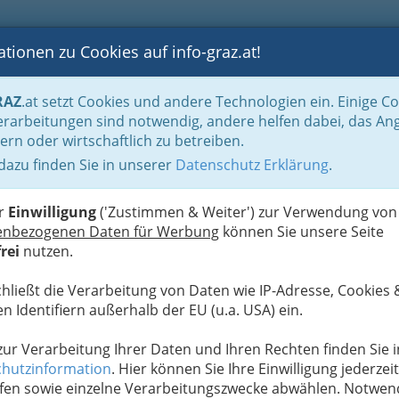
tionen zu Cookies auf info-graz.at!
B
F
G
B
GEN
LOGS
OTOS
ASTRONOMIE
RANCHEN
RAZ
.at setzt Cookies und andere Technologien ein. Einige C
ation und Consulting
Fachgruppe Unterneh-mensberatung und Informationst
rarbeitungen sind notwendig, andere helfen dabei, das An
ern oder wirtschaftlich zu betreiben.
 dazu finden Sie in unserer
Datenschutz Erklärung
.
N
ach GewO
er
Einwilligung
('Zustimmen & Weiter') zur Verwendung von
enbezogenen Daten für Werbung
können Sie unsere Seite
rei
nutzen.
Alle Bezirke
chließt die Verarbeitung von Daten wie IP-Adresse, Cookies 
1
n Identifiern außerhalb der EU (u.a. USA) ein.
 zur Verarbeitung Ihrer Daten und Ihren Rechten finden Sie i
hutzinformation
. Hier können Sie Ihre Einwilligung jederzeit
n
fen sowie einzelne Verarbeitungszwecke abwählen. Notwen