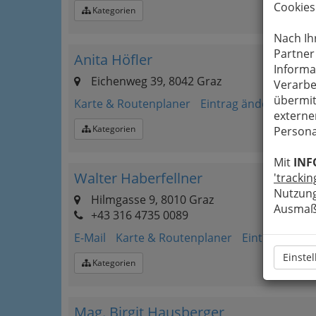
Cookies
Kategorien
Nach Ih
Partner
Anita Höfler
Informa
Eichenweg 39, 8042 Graz
Verarbe
übermit
Karte & Routenplaner
Eintrag ändern
externe
Kategorien
Persona
Mit
INF
Walter Haberfellner
'trackin
Nutzung
Hilmgasse 9, 8010 Graz
Ausmaß 
+43 316 4735 0089
E-Mail
Karte & Routenplaner
Eintrag änder
Einste
Kategorien
Mag. Birgit Hausberger