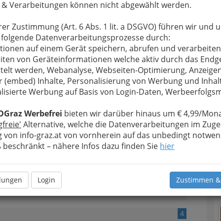
 & Verarbeitungen können nicht abgewählt werden.
rer Zustimmung (Art. 6 Abs. 1 lit. a DSGVO) führen wir und 
 folgende Datenverarbeitungsprozesse durch:
2
tionen auf einem Gerät speichern, abrufen und verarbeiten
iten von Geräteinformationen welche aktiv durch das Endg
telt werden, Webanalyse, Webseiten-Optimierung, Anzeige
r (embed) Inhalte, Personalisierung von Werbung und Inhal
lisierte Werbung auf Basis von Login-Daten, Werbeerfolg
OGraz Werbefrei
bieten wir darüber hinaus um € 4,99/Mona
3
gfreie'
Alternative, welche die Datenverarbeitungen im Zuge
 von info-graz.at von vornherein auf das unbedingt notwen
beschränkt – nähere Infos dazu finden Sie
hier
T
n
N
llungen
Login
Zustimmen &
4