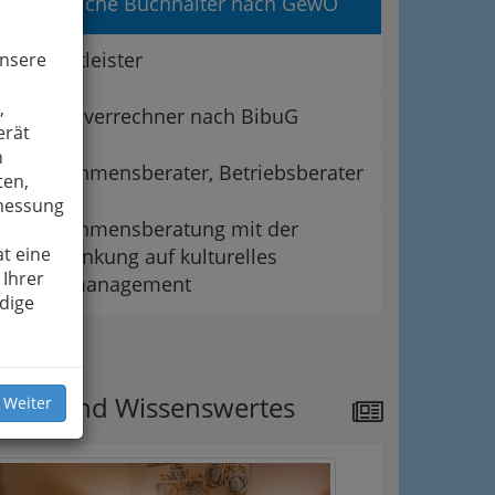
Gewerbliche Buchhalter nach GewO
IT-Dienstleister
unsere
,
Personalverrechner nach BibuG
erät
n
Unternehmensberater, Betriebsberater
ten,
smessung
Unternehmensberatung mit der
t eine
Einschränkung auf kulturelles
 Ihrer
Projektmanagement
dige
ipps
ews und Wissenswertes
 Weiter