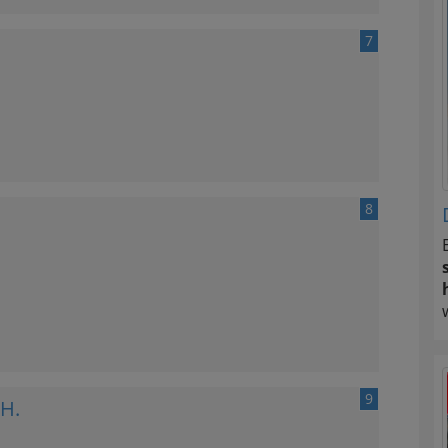
7
8
9
.H.