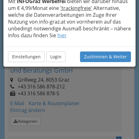
Mit
INFOGraz Werbefrei
bieten wir darüber hinaus
+43 316 322 228
um € 4,99/Monat eine
'trackingfreie'
Alternative,
+43 316 3222 2834
welche die Datenverarbeitungen im Zuge Ihrer
Nutzung von info-graz.at von vornherein auf das
E-Mail
Karte & Routenplaner
unbedingt notwendige Ausmaß beschränkt – nähere
Eintrag ändern
Infos dazu finden Sie
hier
Kategorien
Einstellungen
Login
Zustimmen & Weiter
4
Metior Industrieanlagen Planungs-
und Beratungs GmbH
Grillweg 24, 8053 Graz
+43 316 586 878-212
+43 316 586 878-5
E-Mail
Karte & Routenplaner
Eintrag ändern
Kategorien