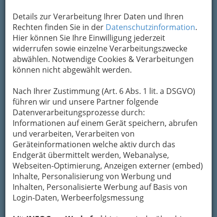
+43 316 273 589
Details zur Verarbeitung Ihrer Daten und Ihren
Karte & Routenplaner
Eintrag ändern
Rechten finden Sie in der
Datenschutzinformation
.
Hier können Sie Ihre Einwilligung jederzeit
Kategorien
widerrufen sowie einzelne Verarbeitungszwecke
abwählen. Notwendige Cookies & Verarbeitungen
2
können nicht abgewählt werden.
MCE Building & Infrastructure
Solution GmbH
Nach Ihrer Zustimmung (Art. 6 Abs. 1 lit. a DSGVO)
Am Arlandgrund 2, 8045 Graz-Andritz
führen wir und unsere Partner folgende
+43 5 0606 4267
Datenverarbeitungsprozesse durch:
+43 5 0606 8401
Informationen auf einem Gerät speichern, abrufen
und verarbeiten, Verarbeiten von
E-Mail
Karte & Routenplaner
Geräteinformationen welche aktiv durch das
Eintrag ändern
Endgerät übermittelt werden, Webanalyse,
Webseiten-Optimierung, Anzeigen externer (embed)
Kategorien
Inhalte, Personalisierung von Werbung und
Inhalten, Personalisierte Werbung auf Basis von
3
Login-Daten, Werbeerfolgsmessung
Messtechnik Gesellschaft m.b.H.
Bergmanngasse 48, 8010 Graz