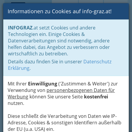
Toggle navi
Suche
Login
Menü
Informationen zu Cookies auf info-graz.at!
Home
Branchen
Einkaufen & Schenken - der Handel
INFOGRAZ
.at setzt Cookies und andere
Handel in Graz
Dinge des täglichen Lebens
Technologien ein. Einige Cookies &
Maschinen u. Computersysteme u. techn. Bedarf
Datenverarbeitungen sind notwendig, andere
Handel mit technischem und industriellem Bedarf
helfen dabei, das Angebot zu verbessern oder
Nav
wirtschaftlich zu betreiben.
Handel mit technischem
Details dazu finden Sie in unserer
Datenschutz
und industriellem Bedarf
Erklärung
.
Mit Ihrer
Einwilligung
('Zustimmen & Weiter') zur
Bezirksauswahl
Verwendung von
personenbezogenen Daten für
Alle Bezirke
Werbung
können Sie unsere Seite
kostenfrei
nutzen.
1
Harald Maier
Diese schließt die Verarbeitung von Daten wie IP-
Adresse, Cookies & sonstigen Identifiern außerhalb
Ulmgasse 14, 8053 Graz-Neuhart
der EU (u.a. USA) ein.
+43 316 273 030