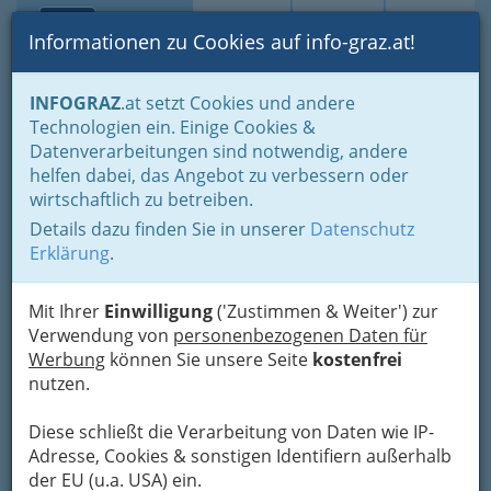
Toggle navi
Suche
Login
Menü
Informationen zu Cookies auf info-graz.at!
Home
Branchen
Gastronomie - regional und international
INFOGRAZ
.at setzt Cookies und andere
Internationale Küche
Technologien ein. Einige Cookies &
Casino Restaurant
Datenverarbeitungen sind notwendig, andere
helfen dabei, das Angebot zu verbessern oder
Landhausgasse 10, 8010 Graz
wirtschaftlich zu betreiben.
+43 316 821 380 - 0
Details dazu finden Sie in unserer
Datenschutz
+43 316 8213 8010
Erklärung
.
Mit Ihrer
Einwilligung
('Zustimmen & Weiter') zur
Verwendung von
personenbezogenen Daten für
http://www.revita.at
Werbung
können Sie unsere Seite
kostenfrei
nutzen.
Karte
Diese schließt die Verarbeitung von Daten wie IP-
Adresse mit Google Maps anschauen
Adresse, Cookies & sonstigen Identifiern außerhalb
der EU (u.a. USA) ein.