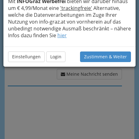
Meine Nachricht
Mit
INFOGraz Werbefrei
bieten wir darüber hinaus
um € 4,99/Monat eine
'trackingfreie'
Alternative,
welche die Datenverarbeitungen im Zuge Ihrer
Nutzung von info-graz.at von vornherein auf das
unbedingt notwendige Ausmaß beschränkt – nähere
Infos dazu finden Sie
hier
Einstellungen
Login
Zustimmen & Weiter
Meine Nachricht senden