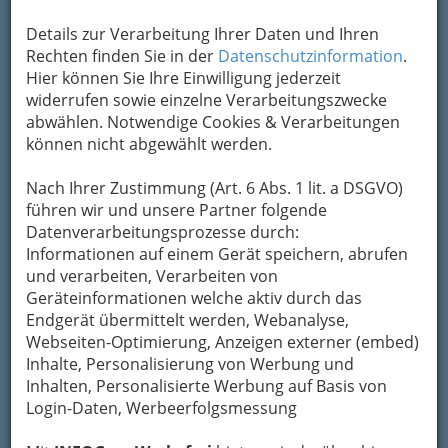
Details zur Verarbeitung Ihrer Daten und Ihren
Kontaktaufnahme
Rechten finden Sie in der
Datenschutzinformation
.
Hier können Sie Ihre Einwilligung jederzeit
Um die Info-Graz Firmen
vor Spam-Mails zu
widerrufen sowie einzelne Verarbeitungszwecke
bewahren
, verwenden wir an dieser Stelle zur
abwählen. Notwendige Cookies & Verarbeitungen
Übermittlung Ihrer Nachricht ein sicheres
können nicht abgewählt werden.
Formular. Ihre Nachricht wird nach dem
Absenden umgehend per Mail an das
Nach Ihrer Zustimmung (Art. 6 Abs. 1 lit. a DSGVO)
Unternehmen Casino Restaurant weitergeleitet.
führen wir und unsere Partner folgende
Mein Name
Datenverarbeitungsprozesse durch:
Informationen auf einem Gerät speichern, abrufen
und verarbeiten, Verarbeiten von
Geräteinformationen welche aktiv durch das
Meine Email Adresse
Endgerät übermittelt werden, Webanalyse,
Webseiten-Optimierung, Anzeigen externer (embed)
Inhalte, Personalisierung von Werbung und
Mein Betreff
Inhalten, Personalisierte Werbung auf Basis von
Login-Daten, Werbeerfolgsmessung