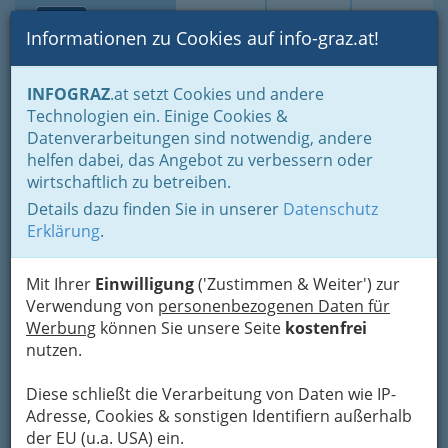
Toggle navi
Suche
Login
Menü
Informationen zu Cookies auf info-graz.at!
Home
Branchen
Kultur
Künstler und Künstlerinnen
Musik
INFOGRAZ
.at setzt Cookies und andere
Bands - Tanz und Unterhaltung
Technologien ein. Einige Cookies &
Jazzbands und Solisten, steirische Gruppen
Datenverarbeitungen sind notwendig, andere
Marcus Matthews
Nav
helfen dabei, das Angebot zu verbessern oder
wirtschaftlich zu betreiben.
+43 664 101 10 12
Details dazu finden Sie in unserer
Datenschutz
Erklärung
.
Mit Ihrer
Einwilligung
('Zustimmen & Weiter') zur
Kontaktaufnahme
Verwendung von
personenbezogenen Daten für
Werbung
können Sie unsere Seite
kostenfrei
Um die Info-Graz Firmen
vor Spam-Mails zu
nutzen.
bewahren
, verwenden wir an dieser Stelle zur
Übermittlung Ihrer Nachricht ein sicheres
Diese schließt die Verarbeitung von Daten wie IP-
Formular. Ihre Nachricht wird nach dem
Adresse, Cookies & sonstigen Identifiern außerhalb
Absenden umgehend per Mail an das
der EU (u.a. USA) ein.