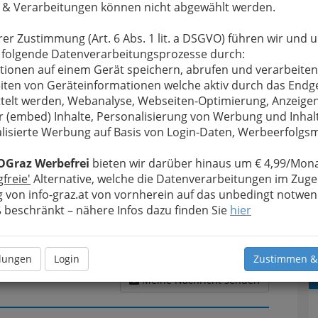
 & Verarbeitungen können nicht abgewählt werden.
rer Zustimmung (Art. 6 Abs. 1 lit. a DSGVO) führen wir und 
 folgende Datenverarbeitungsprozesse durch:
u bewahren
, verwenden wir an dieser Stelle zur
tionen auf einem Gerät speichern, abrufen und verarbeiten
Formular. Ihre Nachricht wird nach dem Absenden
iten von Geräteinformationen welche aktiv durch das Endg
ntenjobbörse weitergeleitet.
telt werden, Webanalyse, Webseiten-Optimierung, Anzeige
Meine Nachricht
r (embed) Inhalte, Personalisierung von Werbung und Inhal
lisierte Werbung auf Basis von Login-Daten, Werbeerfolg
OGraz Werbefrei
bieten wir darüber hinaus um € 4,99/Mona
gfreie'
Alternative, welche die Datenverarbeitungen im Zuge
 von info-graz.at von vornherein auf das unbedingt notwen
beschränkt – nähere Infos dazu finden Sie
hier
llungen
Login
Zustimmen &
Meine Nachricht senden