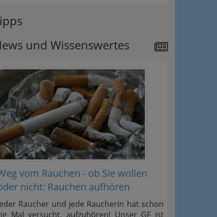
ipps
ews und Wissenswertes
Weg vom Rauchen - ob Sie wollen
oder nicht: Rauchen aufhören
Jeder Raucher und jede Raucherin hat schon
zig Mal versucht, aufzuhören! Unser GF ist