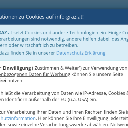
tionen zu Cookies auf info-graz.at!
B
F
G
B
GEN
LOGS
OTOS
ASTRONOMIE
RANCHEN
RAZ
.at setzt Cookies und andere Technologien ein. Einige C
“ - oder Studentin
Studentenjobs - Jobs für Studenten und Studentinnen
rarbeitungen sind notwendig, andere helfen dabei, das An
ern oder wirtschaftlich zu betreiben.
 dazu finden Sie in unserer
Datenschutz Erklärung
.
W
er
Einwilligung
('Zustimmen & Weiter') zur Verwendung von
enbezogenen Daten für Werbung
können Sie unsere Seite
rei
nutzen.
inkl. USt.
chließt die Verarbeitung von Daten wie IP-Adresse, Cookies 
n Identifiern außerhalb der EU (u.a. USA) ein.
 zur Verarbeitung Ihrer Daten und Ihren Rechten finden Sie i
hutzinformation
. Hier können Sie Ihre Einwilligung jederzeit
fen sowie einzelne Verarbeitungszwecke abwählen. Notwen