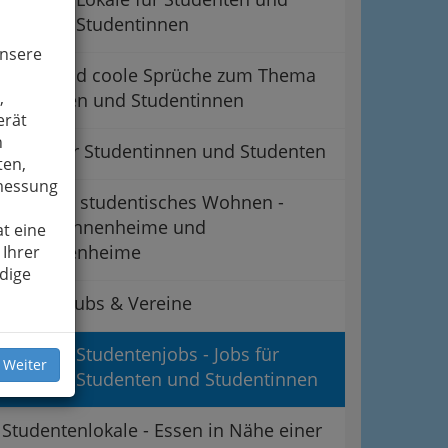
Studentinnen
unsere
Zitate und coole Sprüche zum Thema
,
Studenten und Studentinnen
erät
n
Kurse für Studentinnen und Studenten
ten,
smessung
Heime & studentisches Wohnen -
Studentinnenheime und
t eine
Studentenheime
 Ihrer
dige
Jugendclubs & Vereine
Studentenjobs - Jobs für
 Weiter
Studenten und Studentinnen
Studentenlokale - Essen in Nähe einer