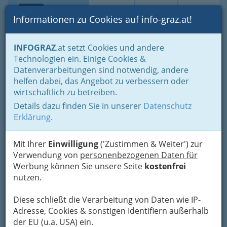
Toggle navi
Suche
Login
Menü
Informationen zu Cookies auf info-graz.at!
Home
Lifestyle
INFOGRAZ
.at setzt Cookies und andere
Studieren, Studium: „Student sein in Graz“ - oder Studentin
Technologien ein. Einige Cookies &
Studentenjobs - Jobs für Studenten und Studentinnen
Datenverarbeitungen sind notwendig, andere
StudentJob.at
Nav
helfen dabei, das Angebot zu verbessern oder
wirtschaftlich zu betreiben.
+43 800 291 783
Details dazu finden Sie in unserer
Datenschutz
Erklärung
.
Mit Ihrer
Einwilligung
('Zustimmen & Weiter') zur
Kontaktaufnahme
Verwendung von
personenbezogenen Daten für
Werbung
können Sie unsere Seite
kostenfrei
Um die Info-Graz Firmen
vor Spam-Mails zu
nutzen.
bewahren
, verwenden wir an dieser Stelle zur
Übermittlung Ihrer Nachricht ein sicheres
Diese schließt die Verarbeitung von Daten wie IP-
Formular. Ihre Nachricht wird nach dem
Adresse, Cookies & sonstigen Identifiern außerhalb
Absenden umgehend per Mail an das
der EU (u.a. USA) ein.