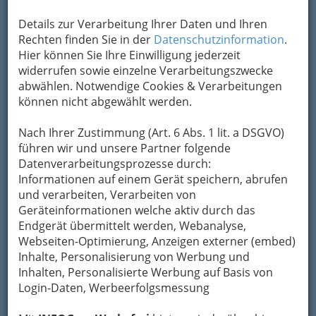
Unternehmen StudentJob.at weitergeleitet.
Mein Name
Details zur Verarbeitung Ihrer Daten und Ihren
Rechten finden Sie in der
Datenschutzinformation
.
Hier können Sie Ihre Einwilligung jederzeit
widerrufen sowie einzelne Verarbeitungszwecke
Meine Email Adresse
abwählen. Notwendige Cookies & Verarbeitungen
können nicht abgewählt werden.
Mein Betreff
Nach Ihrer Zustimmung (Art. 6 Abs. 1 lit. a DSGVO)
führen wir und unsere Partner folgende
Datenverarbeitungsprozesse durch:
Informationen auf einem Gerät speichern, abrufen
Meine Nachricht
und verarbeiten, Verarbeiten von
Geräteinformationen welche aktiv durch das
Endgerät übermittelt werden, Webanalyse,
Webseiten-Optimierung, Anzeigen externer (embed)
Inhalte, Personalisierung von Werbung und
Inhalten, Personalisierte Werbung auf Basis von
Login-Daten, Werbeerfolgsmessung