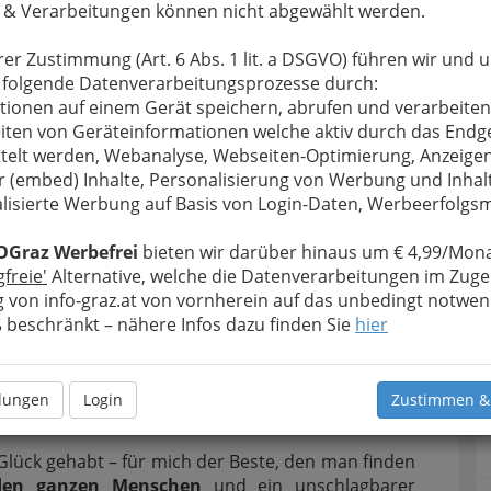
e
Erfahrungen
 & Verarbeitungen können nicht abgewählt werden.
ssenarzt
) der
rer Zustimmung (Art. 6 Abs. 1 lit. a DSGVO) führen wir und 
 folgende Datenverarbeitungsprozesse durch:
r zumindest der
tionen auf einem Gerät speichern, abrufen und verarbeiten
iten von Geräteinformationen welche aktiv durch das Endg
telt werden, Webanalyse, Webseiten-Optimierung, Anzeige
r (embed) Inhalte, Personalisierung von Werbung und Inhal
enten bewusst
lisierte Werbung auf Basis von Login-Daten, Werbeerfolg
Die Folge sei
Der ORF hat mich letztendlich in der
ert wird eine
OGraz Werbefrei
bieten wir darüber hinaus um € 4,99/Mona
ZIB 1 motiviert, doch über Wahlärzte
gfreie'
Alternative, welche die Datenverarbeitungen im Zuge
 oder eine
zu bloggen – voller Neugierde, ob
 von info-graz.at von vornherein auf das unbedingt notwen
dies die Ärztekammer interessiert.
beschränkt – nähere Infos dazu finden Sie
hier
d meiner Marie“.
llungen
Login
Zustimmen &
it neuestem sehr gutem, Gefühl
zum Wahlarzt
.
Glück gehabt – für mich der Beste, den man finden
 den ganzen Menschen
und ein unschlagbarer