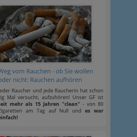
Weg vom Rauchen - ob Sie wollen
oder nicht: Rauchen aufhören
Jeder Raucher und jede Raucherin hat schon
zig Mal versucht, aufzuhören! Unser GF ist
seit mehr als 15 Jahren "clean"
- von 80
Zigaretten am Tag auf Null und
es war
einfach!