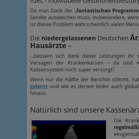
IGeL - Individuelle Gesundheitsleistu
Da man Dank der „
fantastischen Programm
Sender ausweichen muss, insbesondere, wenn
ist dieses Problem wahrscheinlich vielen Mensc
Är
Die
niedergelassenen
Deutschen
Hausärzte
–
...bessern sich dank dieser Leistungen ih
Versagen der Krankenkassen – da sind w
Kassensystem noch super versorgt!
Wenn nur die Hälfte der Berichte stimmt, ha
gelernt
und wie es derzeit leider auch global
hinaus.
Natürlich sind unsere Kassenärz
Die Krank
regelmäß
einigermaß