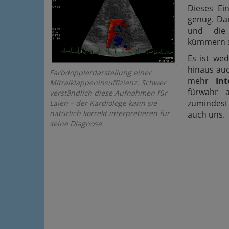
Dieses Ei
genug. Da
und die 
kümmern s
Es ist we
hinaus au
Farbdopplerdarstellung einer
mehr
In
Mitralklappeninsuffizienz. Schwer
fürwahr 
verständlich diese Aufnahmen für
zumindest 
Laien – der Kardiologe kann sie
natürlich korrekt interpretieren für
auch uns.
seine Diagnose.