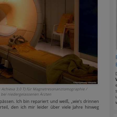
s Achieva 3.0 T) für Magnetresonanztomographie /
t bei niedergelassenen Ärzten
pässen. Ich bin repariert und weiß, „wie’s drinnen
teil, den ich mir leider über viele Jahre hinweg