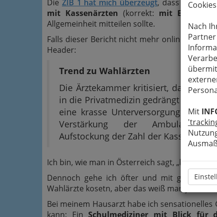
Die
ZIB 1 hat mich überzeugt
, dass ich mein
Cookies
mit Kassenärzten
(korrekt:
mit EINEM Ka
Allgemeinheit mitteilen sollte.
Nach Ih
Partner
Falls dieser Bericht nicht mehr online ist, hie
Informa
Header:
Verarbe
übermit
Trend zu Wahlärzten
externe
Die Ärztekammer kritisiert, dass Pati
Persona
in die Privatmedizin gedrängt würden. 
eine krasse Unterversorgung. Geford
Mit
INF
'trackin
Verstärkung der Ambulanzen
Nutzung
Aufstockung der Zahl der Kassenärzte.
Ausmaß 
Ich bin, wie man in Österreich sagt, „kein Fein
Einste
Dennoch gehe ich öfter und mit gutem, se
Wahlärzte kosetn, aber das weiß man ja.
Bei meinem Hausarzt habe ich sensationelles 
kann: Ein
Schulmediziner mit Blick für