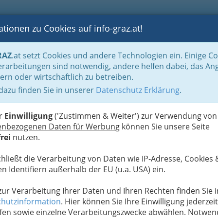
tionen zu Cookies auf info-graz.at!
B
F
G
B
GEN
LOGS
OTOS
ASTRONOMIE
RANCHEN
RAZ
.at setzt Cookies und andere Technologien ein. Einige C
und Fachärztinnen
Kardiologie
rarbeitungen sind notwendig, andere helfen dabei, das An
ern oder wirtschaftlich zu betreiben.
 dazu finden Sie in unserer
Datenschutz Erklärung
.
F
n und Korruption?
kenkasse und Wahlärzte
er
Einwilligung
('Zustimmen & Weiter') zur Verwendung von
enbezogenen Daten für Werbung
können Sie unsere Seite
rei
nutzen.
ammer zum Thema
Kassenärzte vs. Wahlärzte
in der
chließt die Verarbeitung von Daten wie IP-Adresse, Cookies 
 bei dieser Entwicklung Mitverursacher ist…
n Identifiern außerhalb der EU (u.a. USA) ein.
rden für seine Leistung, aber wenn
 zur Verarbeitung Ihrer Daten und Ihren Rechten finden Sie i
zt der Gebietskrankenkasse ist…..
hutzinformation
. Hier können Sie Ihre Einwilligung jederzeit
fen sowie einzelne Verarbeitungszwecke abwählen. Notwen