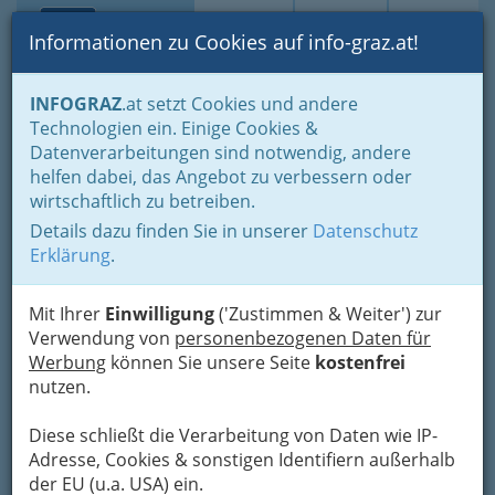
Toggle navi
Suche
Login
Menü
Informationen zu Cookies auf info-graz.at!
Home
Lifestyle
INFOGRAZ
.at setzt Cookies und andere
Studieren, Studium: „Student sein in Graz“ - oder Studentin
Technologien ein. Einige Cookies &
Zu den 3 Goldenen Kugeln
Datenverarbeitungen sind notwendig, andere
Nav
helfen dabei, das Angebot zu verbessern oder
Center West - Kraemer-
wirtschaftlich zu betreiben.
Stangl Gesellschaft m.b.H.
Details dazu finden Sie in unserer
Datenschutz
Erklärung
.
Weblinger Gürtel 25 Center West, 8054 Graz
+43 316 329 900
Mit Ihrer
Einwilligung
('Zustimmen & Weiter') zur
Verwendung von
personenbezogenen Daten für
Werbung
können Sie unsere Seite
kostenfrei
nutzen.
Karte
Diese schließt die Verarbeitung von Daten wie IP-
Karte anzeigen
Adresse, Cookies & sonstigen Identifiern außerhalb
der EU (u.a. USA) ein.