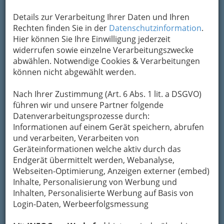
Kontaktaufnahme
Details zur Verarbeitung Ihrer Daten und Ihren
Um die Info-Graz Firmen
vor Spam-Mails zu
Rechten finden Sie in der
Datenschutzinformation
.
bewahren
, verwenden wir an dieser Stelle zur
Hier können Sie Ihre Einwilligung jederzeit
Übermittlung Ihrer Nachricht ein sicheres
widerrufen sowie einzelne Verarbeitungszwecke
Formular. Ihre Nachricht wird nach dem
abwählen. Notwendige Cookies & Verarbeitungen
Absenden umgehend per Mail an das
können nicht abgewählt werden.
Unternehmen Zu den 3 Goldenen Kugeln Center
West - Kraemer-Stangl Gesellschaft m.b.H.
Nach Ihrer Zustimmung (Art. 6 Abs. 1 lit. a DSGVO)
weitergeleitet.
führen wir und unsere Partner folgende
Datenverarbeitungsprozesse durch:
Mein Name
Informationen auf einem Gerät speichern, abrufen
und verarbeiten, Verarbeiten von
Geräteinformationen welche aktiv durch das
Meine Email Adresse
Endgerät übermittelt werden, Webanalyse,
Webseiten-Optimierung, Anzeigen externer (embed)
Inhalte, Personalisierung von Werbung und
Mein Betreff
Inhalten, Personalisierte Werbung auf Basis von
Login-Daten, Werbeerfolgsmessung