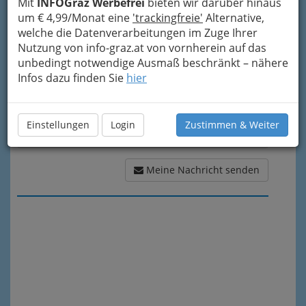
Mit
INFOGraz Werbefrei
bieten wir darüber hinaus
Meine Nachricht
um € 4,99/Monat eine
'trackingfreie'
Alternative,
welche die Datenverarbeitungen im Zuge Ihrer
Nutzung von info-graz.at von vornherein auf das
unbedingt notwendige Ausmaß beschränkt – nähere
Infos dazu finden Sie
hier
Einstellungen
Login
Zustimmen & Weiter
Meine Nachricht senden