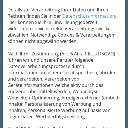
Um die Info-Graz Firmen
vor Spam-Mails zu
Details zur Verarbeitung Ihrer Daten und Ihren
bewahren
, verwenden wir an dieser Stelle zur
Rechten finden Sie in der
Datenschutzinformation
.
Übermittlung Ihrer Nachricht ein sicheres
Hier können Sie Ihre Einwilligung jederzeit
Formular. Ihre Nachricht wird nach dem
widerrufen sowie einzelne Verarbeitungszwecke
Absenden umgehend per Mail an das
abwählen. Notwendige Cookies & Verarbeitungen
Unternehmen Autohaus Koncar GmbH
können nicht abgewählt werden.
weitergeleitet.
Nach Ihrer Zustimmung (Art. 6 Abs. 1 lit. a DSGVO)
Mein Name
führen wir und unsere Partner folgende
Datenverarbeitungsprozesse durch:
Informationen auf einem Gerät speichern, abrufen
Meine Email Adresse
und verarbeiten, Verarbeiten von
Geräteinformationen welche aktiv durch das
Endgerät übermittelt werden, Webanalyse,
Webseiten-Optimierung, Anzeigen externer (embed)
Mein Betreff
Inhalte, Personalisierung von Werbung und
Inhalten, Personalisierte Werbung auf Basis von
Login-Daten, Werbeerfolgsmessung
Meine Nachricht