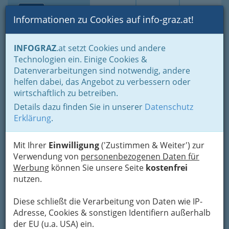
Toggle navi
Suche
Login
Menü
Informationen zu Cookies auf info-graz.at!
Home
Branchen
Auto - KFZ
KFZ Werkstatt
INFOGRAZ
.at setzt Cookies und andere
Technologien ein. Einige Cookies &
Autohaus Koncar GmbH
Nav
Datenverarbeitungen sind notwendig, andere
helfen dabei, das Angebot zu verbessern oder
St.-Peter-Hauptstraße 20, 8042 Graz
wirtschaftlich zu betreiben.
+43 316 902 289
+43 316 463 022
Details dazu finden Sie in unserer
Datenschutz
Erklärung
.
Mit Ihrer
Einwilligung
('Zustimmen & Weiter') zur
Verwendung von
personenbezogenen Daten für
Karte
Werbung
können Sie unsere Seite
kostenfrei
nutzen.
Adresse mit Google Maps anschauen
Diese schließt die Verarbeitung von Daten wie IP-
Adresse, Cookies & sonstigen Identifiern außerhalb
der EU (u.a. USA) ein.
Kontaktaufnahme