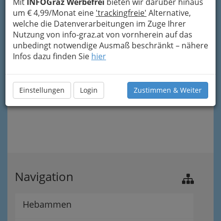
Mit
INFOGraz Werbefrei
bieten wir darüber hinaus
um € 4,99/Monat eine
'trackingfreie'
Alternative,
welche die Datenverarbeitungen im Zuge Ihrer
Nutzung von info-graz.at von vornherein auf das
unbedingt notwendige Ausmaß beschränkt – nähere
Infos dazu finden Sie
hier
Einstellungen
Login
Zustimmen & Weiter
Navigation
Hebammen