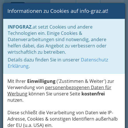
Toggle navi
Suche
Login
Menü
Informationen zu Cookies auf info-graz.at!
Home
Branchen
Freizeit & Sport
Frau von heute
INFOGRAZ
.at setzt Cookies und andere
Frau & Kind: Mutter ist die erste Bezugsperson
Technologien ein. Einige Cookies &
Kindergärten in Graz und Umgebung
Datenverarbeitungen sind notwendig, andere
Nav
helfen dabei, das Angebot zu verbessern oder
Kindergärten Graz und
wirtschaftlich zu betreiben.
Umgebung - Gute
Details dazu finden Sie in unserer
Datenschutz
Erklärung
.
Kindertagesstätten sind
Mangelware
Mit Ihrer
Einwilligung
('Zustimmen & Weiter') zur
Verwendung von
personenbezogenen Daten für
Werbung
können Sie unsere Seite
kostenfrei
nutzen.
Diese schließt die Verarbeitung von Daten wie IP-
Adresse, Cookies & sonstigen Identifiern außerhalb
der EU (u.a. USA) ein.