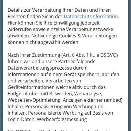
Details zur Verarbeitung Ihrer Daten und Ihren
Rechten finden Sie in der
Datenschutzinformation
.
Hier können Sie Ihre Einwilligung jederzeit
widerrufen sowie einzelne Verarbeitungszwecke
Kindergärten
sind eine wichtige
abwählen. Notwendige Cookies & Verarbeitungen
Bereicherung für die
soziale
können nicht abgewählt werden.
Entwicklung des Kindes
.
Nach Ihrer Zustimmung (Art. 6 Abs. 1 lit. a DSGVO)
Spielend lernt es, sich
in Guppen einzuordnen
,
führen wir und unsere Partner folgende
durch Basteln seine Fingermotorik besser zu
Datenverarbeitungsprozesse durch:
entwickeln und mit anderen Menschen
Informationen auf einem Gerät speichern, abrufen
umzugehen.
und verarbeiten, Verarbeiten von
Außerdem wird ein
besserer Einstieg in die
Geräteinformationen welche aktiv durch das
Schule
möglich. Auf dieser Seite finden Sie die
Endgerät übermittelt werden, Webanalyse,
Kindergärten und Krabbelstuben
übersichtlich
Webseiten-Optimierung, Anzeigen externer (embed)
zusammengefasst.
Inhalte, Personalisierung von Werbung und
Inhalten, Personalisierte Werbung auf Basis von
Login-Daten, Werbeerfolgsmessung