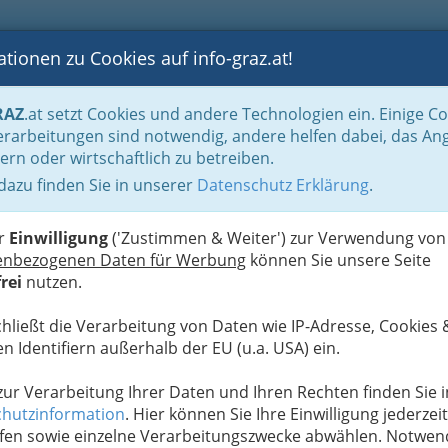
tionen zu Cookies auf info-graz.at!
B
F
G
B
GEN
LOGS
OTOS
ASTRONOMIE
RANCHEN
RAZ
.at setzt Cookies und andere Technologien ein. Einige C
be & Handwerk, Gliederung der WKO
Landesinnung der Fahrzeugtechnik / Kr
rarbeitungen sind notwendig, andere helfen dabei, das An
ern oder wirtschaftlich zu betreiben.
Mehr 
 dazu finden Sie in unserer
Datenschutz Erklärung
.
S
FZ-Technikerin: früher
mechanikerin
er
Einwilligung
('Zustimmen & Weiter') zur Verwendung von
enbezogenen Daten für Werbung
können Sie unsere Seite
rei
nutzen.
hanikern dafür ein, dass jeder Kunde sicher mit
Für mehr Information klicken Sie einfach auf das
chließt die Verarbeitung von Daten wie IP-Adresse, Cookies 
scrollen Sie bis zum Ende dieser Liste der
n Identifiern außerhalb der EU (u.a. USA) ein.
heibe ist tägliche Routine
 zur Verarbeitung Ihrer Daten und Ihren Rechten finden Sie i
hutzinformation
. Hier können Sie Ihre Einwilligung jederzeit
er wieder
fen sowie einzelne Verarbeitungszwecke abwählen. Notwen