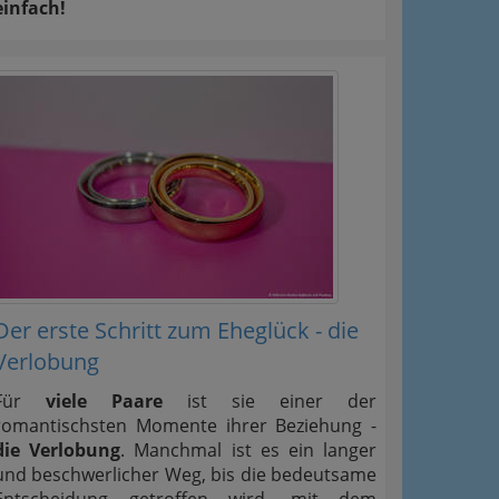
einfach!
Der erste Schritt zum Eheglück - die
Verlobung
Für
viele Paare
ist sie einer der
romantischsten Momente ihrer Beziehung -
die Verlobung
. Manchmal ist es ein langer
und beschwerlicher Weg, bis die bedeutsame