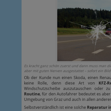
Es kracht ganz schön zuerst und dann muss man die
aber mit guten Nerven ausgestattet – sofort ein Bild
Ob der Kunde nun einen Skoda, einen Renault,
keine Rolle, denn diese Art von
KFZ-R
Windschutzscheibe auszutauschen oder zu
Routine
, für den Autofahrer bedeutet es aber 
Umgebung von Graz und auch in allen anderen
Selbstverständlich ist eine solche
Reparatur i