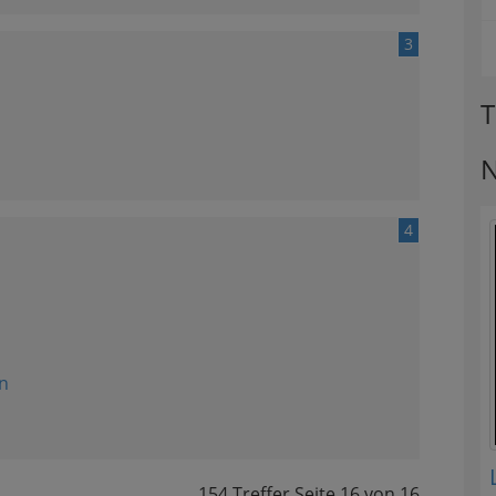
3
T
N
4
n
154 Treffer
Seite
16
von
16