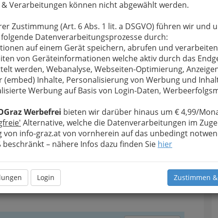
 passiert, der
 & Verarbeitungen können nicht abgewählt werden.
 aufsuchen und
atur
bringen.
rer Zustimmung (Art. 6 Abs. 1 lit. a DSGVO) führen wir und 
 folgende Datenverarbeitungsprozesse durch:
ann, ob ein
tionen auf einem Gerät speichern, abrufen und verarbeiten
werden muss
iten von Geräteinformationen welche aktiv durch das Endg
hlagreparatur
telt werden, Webanalyse, Webseiten-Optimierung, Anzeige
Vier geschickte Hände lösen das
r (embed) Inhalte, Personalisierung von Werbung und Inhal
Problem. Ein gutes Gefühl, dass es
lisierte Werbung auf Basis von Login-Daten, Werbeerfolg
auch KFZ-Technikerinnen gibt –
Frauen sind gründlich und
OGraz Werbefrei
bieten wir darüber hinaus um € 4,99/Mona
gewissenhaft!
gfreie'
Alternative, welche die Datenverarbeitungen im Zuge
 von info-graz.at von vornherein auf das unbedingt notwen
beschränkt – nähere Infos dazu finden Sie
hier
llungen
Login
Zustimmen &