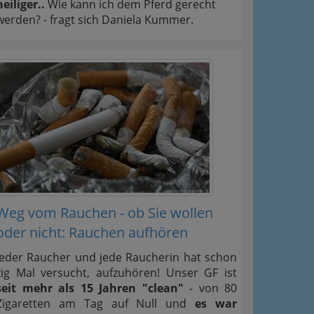
heiliger..
Wie kann ich dem Pferd gerecht
werden? - fragt sich Daniela Kummer.
Weg vom Rauchen - ob Sie wollen
oder nicht: Rauchen aufhören
Jeder Raucher und jede Raucherin hat schon
zig Mal versucht, aufzuhören! Unser GF ist
seit mehr als 15 Jahren "clean"
- von 80
Zigaretten am Tag auf Null und
es war