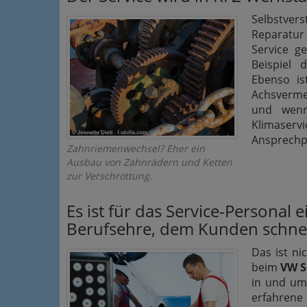
Selbstvers
Reparatur
Service g
Beispiel
Ebenso i
Achsverme
und wenn
Klimaservi
Ansprechpa
Zahnriemenwechsel? Eher ein
Ausbau von Zahnrädern und Ketten
zur Verschrottung.
Es ist für das Service-Personal 
Berufsehre, dem Kunden schnell
Das ist ni
beim
VW S
in und um
erfahrene 