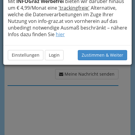
Mit
INFOGraz Werbefrei
bieten wir darüber hinaus
Meine Nachricht
um € 4,99/Monat eine
'trackingfreie'
Alternative,
welche die Datenverarbeitungen im Zuge Ihrer
Nutzung von info-graz.at von vornherein auf das
unbedingt notwendige Ausmaß beschränkt – nähere
Infos dazu finden Sie
hier
Einstellungen
Login
Zustimmen & Weiter
Meine Nachricht senden