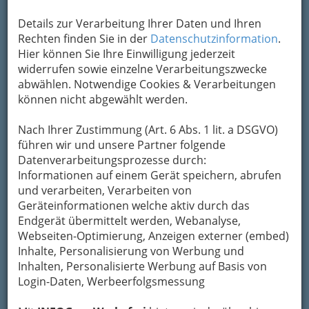
Kontaktaufnahme
Details zur Verarbeitung Ihrer Daten und Ihren
Rechten finden Sie in der
Datenschutzinformation
.
Um die Info-Graz Firmen
vor Spam-Mails zu
Hier können Sie Ihre Einwilligung jederzeit
bewahren
, verwenden wir an dieser Stelle zur
widerrufen sowie einzelne Verarbeitungszwecke
Übermittlung Ihrer Nachricht ein sicheres
abwählen. Notwendige Cookies & Verarbeitungen
Formular. Ihre Nachricht wird nach dem
können nicht abgewählt werden.
Absenden umgehend per Mail an das
Unternehmen Weingut
Karner
August u. Maria
Nach Ihrer Zustimmung (Art. 6 Abs. 1 lit. a DSGVO)
ASSIGAL weitergeleitet.
führen wir und unsere Partner folgende
Mein Name
Datenverarbeitungsprozesse durch:
Informationen auf einem Gerät speichern, abrufen
und verarbeiten, Verarbeiten von
Geräteinformationen welche aktiv durch das
Meine Email Adresse
Endgerät übermittelt werden, Webanalyse,
Webseiten-Optimierung, Anzeigen externer (embed)
Inhalte, Personalisierung von Werbung und
Mein Betreff
Inhalten, Personalisierte Werbung auf Basis von
Login-Daten, Werbeerfolgsmessung