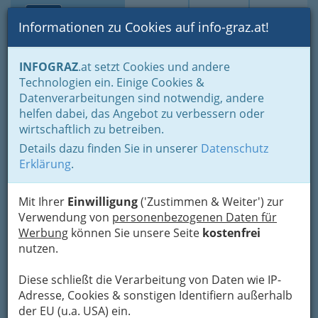
Toggle navi
Suche
Login
Menü
Informationen zu Cookies auf info-graz.at!
Home
Branchen
Gastronomie - regional und international
INFOGRAZ
.at setzt Cookies und andere
Buschenschenken - Buschenschänken
Technologien ein. Einige Cookies &
Buschenschänke nach Orten
Leibnitz
Datenverarbeitungen sind notwendig, andere
Weingut Karner
Nav
helfen dabei, das Angebot zu verbessern oder
wirtschaftlich zu betreiben.
Seggauberg 45, 8430 Leibnitz
Details dazu finden Sie in unserer
Datenschutz
+43 3452 86 811
Erklärung
.
+43 3452 86 811 - 4
Mit Ihrer
Einwilligung
('Zustimmen & Weiter') zur
Verwendung von
personenbezogenen Daten für
Werbung
können Sie unsere Seite
kostenfrei
Karte
nutzen.
Diese schließt die Verarbeitung von Daten wie IP-
Adresse mit Google Maps anschauen
Adresse, Cookies & sonstigen Identifiern außerhalb
der EU (u.a. USA) ein.