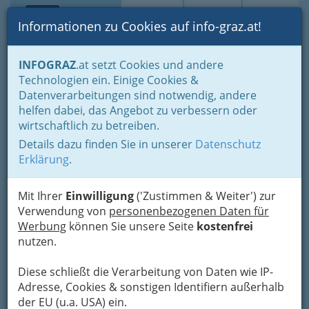
Toggle navi
Suche
Login
Menü
Informationen zu Cookies auf info-graz.at!
Home
Branchen
Gastronomie - regional und international
INFOGRAZ
.at setzt Cookies und andere
Buschenschenken - Buschenschänken
Technologien ein. Einige Cookies &
Buschenschänke nach Orten
Leibnitz
Datenverarbeitungen sind notwendig, andere
Gründl Stefan Weingut
Nav
helfen dabei, das Angebot zu verbessern oder
wirtschaftlich zu betreiben.
Buschenschank
Details dazu finden Sie in unserer
Datenschutz
Hauptstraße 45, 8423 Labuttendorf
Erklärung
.
+43 3184 2318
Mit Ihrer
Einwilligung
('Zustimmen & Weiter') zur
Verwendung von
personenbezogenen Daten für
Werbung
können Sie unsere Seite
kostenfrei
nutzen.
Karte
Diese schließt die Verarbeitung von Daten wie IP-
Karte anzeigen
Adresse, Cookies & sonstigen Identifiern außerhalb
der EU (u.a. USA) ein.
Kontaktaufnahme