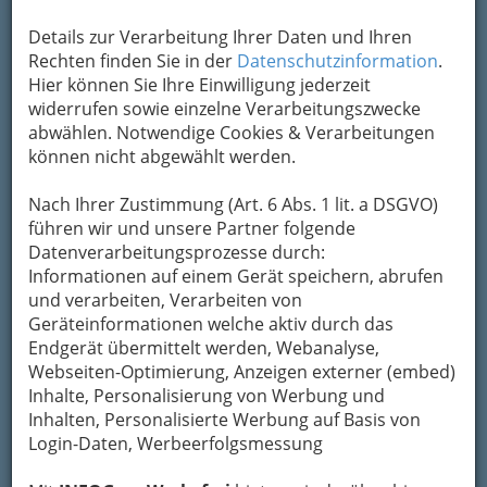
Um die Info-Graz Firmen
Details zur Verarbeitung Ihrer Daten und Ihren
vor Spam-Mails zu
bewahren
Rechten finden Sie in der
, verwenden wir an dieser Stelle zur
Datenschutzinformation
.
Übermittlung Ihrer Nachricht ein sicheres
Hier können Sie Ihre Einwilligung jederzeit
Formular. Ihre Nachricht wird nach dem
widerrufen sowie einzelne Verarbeitungszwecke
Absenden umgehend per Mail an das
abwählen. Notwendige Cookies & Verarbeitungen
Unternehmen Gründl Stefan Weingut
können nicht abgewählt werden.
Buschenschank weitergeleitet.
Nach Ihrer Zustimmung (Art. 6 Abs. 1 lit. a DSGVO)
Mein Name
führen wir und unsere Partner folgende
Datenverarbeitungsprozesse durch:
Informationen auf einem Gerät speichern, abrufen
Meine Email Adresse
und verarbeiten, Verarbeiten von
Geräteinformationen welche aktiv durch das
Endgerät übermittelt werden, Webanalyse,
Webseiten-Optimierung, Anzeigen externer (embed)
Mein Betreff
Inhalte, Personalisierung von Werbung und
Inhalten, Personalisierte Werbung auf Basis von
Login-Daten, Werbeerfolgsmessung
Meine Nachricht