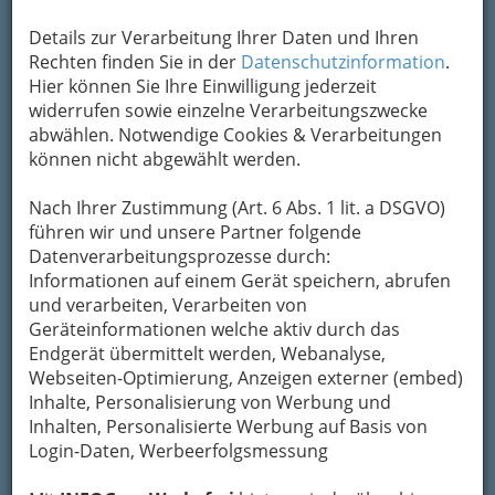
Kontaktaufnahme
Details zur Verarbeitung Ihrer Daten und Ihren
Um die Info-Graz Firmen
vor Spam-Mails zu
Rechten finden Sie in der
Datenschutzinformation
.
bewahren
, verwenden wir an dieser Stelle zur
Hier können Sie Ihre Einwilligung jederzeit
Übermittlung Ihrer Nachricht ein sicheres
widerrufen sowie einzelne Verarbeitungszwecke
Formular. Ihre Nachricht wird nach dem
abwählen. Notwendige Cookies & Verarbeitungen
Absenden umgehend per Mail an das
können nicht abgewählt werden.
Unternehmen Hütter GesmbH weitergeleitet.
Nach Ihrer Zustimmung (Art. 6 Abs. 1 lit. a DSGVO)
Mein Name
führen wir und unsere Partner folgende
Datenverarbeitungsprozesse durch:
Informationen auf einem Gerät speichern, abrufen
Meine Email Adresse
und verarbeiten, Verarbeiten von
Geräteinformationen welche aktiv durch das
Endgerät übermittelt werden, Webanalyse,
Webseiten-Optimierung, Anzeigen externer (embed)
Mein Betreff
Inhalte, Personalisierung von Werbung und
Inhalten, Personalisierte Werbung auf Basis von
Login-Daten, Werbeerfolgsmessung
Meine Nachricht