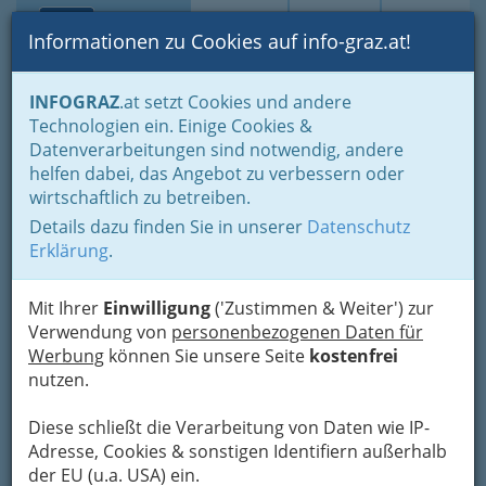
Toggle navi
Suche
Login
Menü
Informationen zu Cookies auf info-graz.at!
Home
Branchen
Freizeit & Sport
Sport
INFOGRAZ
.at setzt Cookies und andere
Motorradsport - Zweiradhandel und Reparatur
Technologien ein. Einige Cookies &
Hütter GesmbH
Datenverarbeitungen sind notwendig, andere
Nav
helfen dabei, das Angebot zu verbessern oder
Wiener Straße 249, 8051 Graz-Gösting
wirtschaftlich zu betreiben.
+43 316 6050
Details dazu finden Sie in unserer
Datenschutz
+43 316 6050-70
Erklärung
.
Mit Ihrer
Einwilligung
('Zustimmen & Weiter') zur
Verwendung von
personenbezogenen Daten für
Karte
Werbung
können Sie unsere Seite
kostenfrei
nutzen.
Adresse mit Google Maps anschauen
Diese schließt die Verarbeitung von Daten wie IP-
Adresse, Cookies & sonstigen Identifiern außerhalb
der EU (u.a. USA) ein.