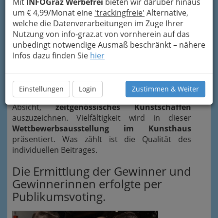
Mit
INFOGraz Werbefrei
bieten wir darüber hinaus
um € 4,99/Monat eine
'trackingfreie'
Alternative,
welche die Datenverarbeitungen im Zuge Ihrer
Nutzung von info-graz.at von vornherein auf das
unbedingt notwendige Ausmaß beschränkt – nähere
Ausschreibung des
Förderungspreises des
Infos dazu finden Sie
hier
Landes Steiermark
richtete sich an
Kunstschaffende, deren Biografien in einem
Zusammenhang mit der Steiermark stehen. Mit
Einstellungen
Login
Zustimmen & Weiter
diesem Preis verbindet das Land Steiermark die
Absicht,
zeitgenössisches Kunstschaffen
auszuzeichnen. Vielfältigkeit wird in dieser
Wettbewerbsausstellung im Kunsthaus
präsentiert. Was zählt ist die Qualität des
individuellen Beitrages.
Die Ermittlung der Gewinner und
Gewinnerinnen erfolgte per
Publikumsvoting.