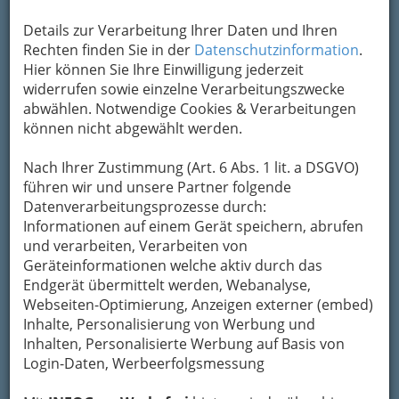
Details zur Verarbeitung Ihrer Daten und Ihren
Rechten finden Sie in der
Datenschutzinformation
.
Vergabe der Förderungspreise des Landes Steiermark für
Hier können Sie Ihre Einwilligung jederzeit
zeitgenössische bildende Kunst 2013 - Kunsthaus Graz - 001
widerrufen sowie einzelne Verarbeitungszwecke
Vergrößern
abwählen. Notwendige Cookies & Verarbeitungen
können nicht abgewählt werden.
Nach Ihrer Zustimmung (Art. 6 Abs. 1 lit. a DSGVO)
Förderungspreis des Landes
führen wir und unsere Partner folgende
Steiermark für zeitgenössische
Datenverarbeitungsprozesse durch:
bildende Kunst 2013
Informationen auf einem Gerät speichern, abrufen
Kunsthaus Graz – 7. November
und verarbeiten, Verarbeiten von
2013
Geräteinformationen welche aktiv durch das
Endgerät übermittelt werden, Webanalyse,
Webseiten-Optimierung, Anzeigen externer (embed)
Inhalte, Personalisierung von Werbung und
Inhalten, Personalisierte Werbung auf Basis von
Login-Daten, Werbeerfolgsmessung
Die