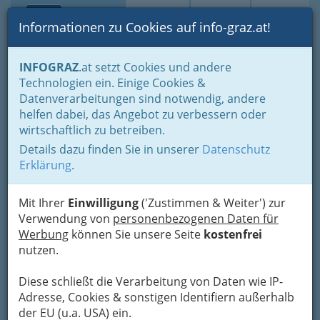
Toggle navi
Suche
Login
Menü
Informationen zu Cookies auf info-graz.at!
Home
Fotos
INFOGRAZ
.at setzt Cookies und andere
Jänner bis Dezember - nach Monaten und Halbjahren gruppiert
Technologien ein. Einige Cookies &
November 2013
Datenverarbeitungen sind notwendig, andere
helfen dabei, das Angebot zu verbessern oder
Förderungspreis des Landes
wirtschaftlich zu betreiben.
Steiermark
Details dazu finden Sie in unserer
Datenschutz
Erklärung
.
Previous
Next
Mit Ihrer
Einwilligung
('Zustimmen & Weiter') zur
Verwendung von
personenbezogenen Daten für
Werbung
können Sie unsere Seite
kostenfrei
nutzen.
Diese schließt die Verarbeitung von Daten wie IP-
Adresse, Cookies & sonstigen Identifiern außerhalb
der EU (u.a. USA) ein.