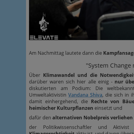
Am Nachmittag lautete dann die
Kampfansag
"System Change n
Über
Klimawandel und die Notwendigkei
darüber waren sich hier alle einig -
nur übe
diskutierten am Podium: Die weltbekann
Umweltaktivistin
Vandana Shiva
, die sich in
damit einhergehend, die
Rechte von Bäu
heimischer Kulturpflanzen
einsetzt und
dafür den
alternativen Nobelpreis verliehen
der Politikwissenschaftler und Aktivis
Klimagerechtigkeit
aktiv ist, und davon überz