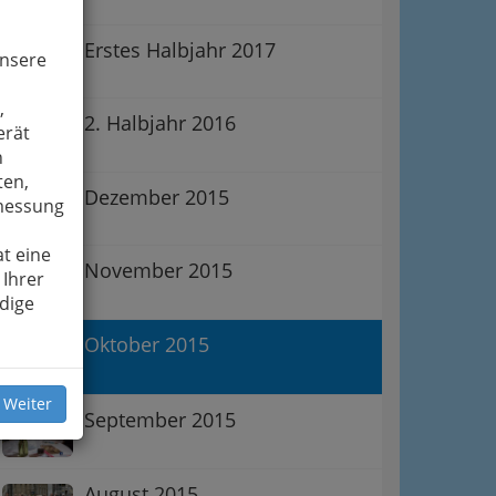
Erstes Halbjahr 2017
unsere
,
2. Halbjahr 2016
erät
n
ten,
Dezember 2015
smessung
t eine
November 2015
 Ihrer
dige
Oktober 2015
 Weiter
September 2015
August 2015