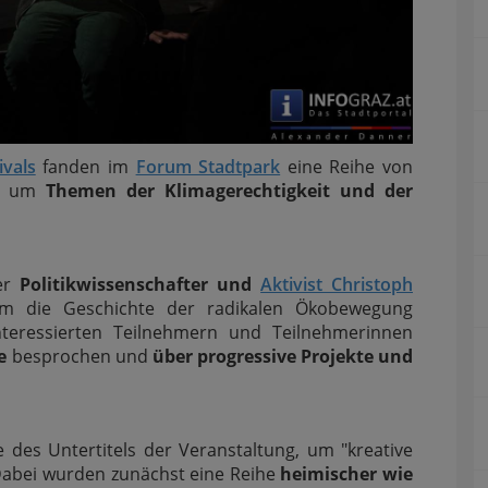
ivals
fanden im
Forum Stadtpark
eine Reihe von
nd um
Themen der Klimagerechtigkeit und der
der
Politikwissenschafter und
Aktivist Christoph
m die Geschichte der radikalen Ökobewegung
teressierten Teilnehmern und Teilnehmerinnen
e
besprochen und
über progressive Projekte und
e des Untertitels der Veranstaltung, um "kreative
abei wurden zunächst eine Reihe
heimischer wie