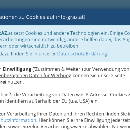
tionen zu Cookies auf info-graz.at!
B
F
G
B
GEN
LOGS
OTOS
ASTRONOMIE
RANCHEN
RAZ
.at setzt Cookies und andere Technologien ein. Einige C
albjahren gruppiert
Oktober 2015
rarbeitungen sind notwendig, andere helfen dabei, das An
ern oder wirtschaftlich zu betreiben.
 dazu finden Sie in unserer
Datenschutz Erklärung
.
G
skussionen - Forum
S
er
Einwilligung
('Zustimmen & Weiter') zur Verwendung von
enbezogenen Daten für Werbung
können Sie unsere Seite
rei
nutzen.
Next
chließt die Verarbeitung von Daten wie IP-Adresse, Cookies 
n Identifiern außerhalb der EU (u.a. USA) ein.
 zur Verarbeitung Ihrer Daten und Ihren Rechten finden Sie i
hutzinformation
. Hier können Sie Ihre Einwilligung jederzeit
fen sowie einzelne Verarbeitungszwecke abwählen. Notwen