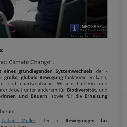
e
:
ot Climate Change".
t eines grundlegenden Systemwechsels
, der -
r große, globale Bewegung
funktionieren kann,
te und charismatische Wissenschaftlerin und
 ihrer Arbeit unter anderem für
Biodiversität
, und
erinnen und Bauern
, sowie für die
Erhaltung
bekam;
t
Tadzio Müller
, der in
Bewegungen für
eugt ist, dass