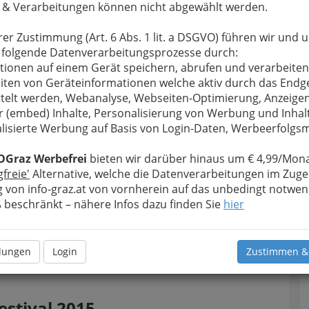
 & Verarbeitungen können nicht abgewählt werden.
rer Zustimmung (Art. 6 Abs. 1 lit. a DSGVO) führen wir und 
 folgende Datenverarbeitungsprozesse durch:
tionen auf einem Gerät speichern, abrufen und verarbeiten
iten von Geräteinformationen welche aktiv durch das Endg
telt werden, Webanalyse, Webseiten-Optimierung, Anzeige
r (embed) Inhalte, Personalisierung von Werbung und Inhal
lisierte Werbung auf Basis von Login-Daten, Werbeerfolg
OGraz Werbefrei
bieten wir darüber hinaus um € 4,99/Mona
ag im Forum Stadtpark Graz - 26. Oktober
gfreie'
Alternative, welche die Datenverarbeitungen im Zuge
15 - 001
 von info-graz.at von vornherein auf das unbedingt notwen
rgrößern
beschränkt – nähere Infos dazu finden Sie
hier
otos ohne Logo
lesen Sie bitte die Bedingungen
llungen
Login
Zustimmen &
estival 2015