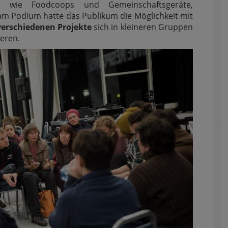
, wie Foodcoops und Gemeinschaftsgeräte,
 am Podium hatte das Publikum die Möglichkeit mit
verschiedenen Projekte
sich in kleineren Gruppen
eren.