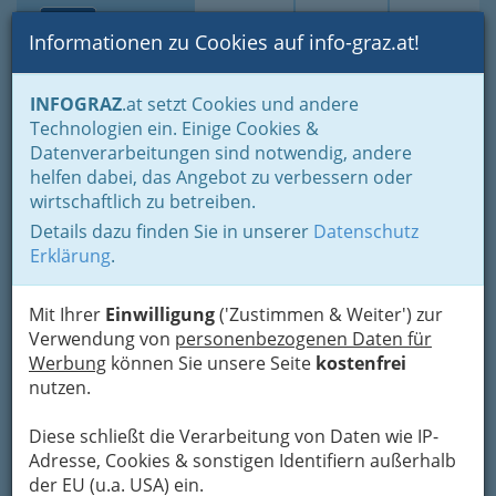
Toggle navi
Suche
Login
Menü
Informationen zu Cookies auf info-graz.at!
Home
Lifestyle
Hoamat - Steiermark - unsere Heimat
INFOGRAZ
.at setzt Cookies und andere
Steirische Weinstraßen
Oststeirische Römer-Weinstrasse
Technologien ein. Einige Cookies &
Buschenschank Bernhart
Datenverarbeitungen sind notwendig, andere
helfen dabei, das Angebot zu verbessern oder
Hofberg 61, 8333 Riegersburg
wirtschaftlich zu betreiben.
+43 3153 8379
Details dazu finden Sie in unserer
Datenschutz
Erklärung
.
Mit Ihrer
Einwilligung
('Zustimmen & Weiter') zur
Karte
Verwendung von
personenbezogenen Daten für
Werbung
können Sie unsere Seite
kostenfrei
nutzen.
Adresse mit Google Maps anschauen
Diese schließt die Verarbeitung von Daten wie IP-
Adresse, Cookies & sonstigen Identifiern außerhalb
Kontaktaufnahme
der EU (u.a. USA) ein.