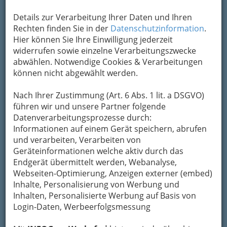
Um die Info-Graz Firmen
vor Spam-Mails zu
Details zur Verarbeitung Ihrer Daten und Ihren
bewahren
, verwenden wir an dieser Stelle zur
Rechten finden Sie in der
Datenschutzinformation
.
Übermittlung Ihrer Nachricht ein sicheres
Hier können Sie Ihre Einwilligung jederzeit
Formular. Ihre Nachricht wird nach dem
widerrufen sowie einzelne Verarbeitungszwecke
Absenden umgehend per Mail an das
abwählen. Notwendige Cookies & Verarbeitungen
Unternehmen Buschenschank Bernhart
können nicht abgewählt werden.
weitergeleitet.
Nach Ihrer Zustimmung (Art. 6 Abs. 1 lit. a DSGVO)
Mein Name
führen wir und unsere Partner folgende
Datenverarbeitungsprozesse durch:
Informationen auf einem Gerät speichern, abrufen
Meine Email Adresse
und verarbeiten, Verarbeiten von
Geräteinformationen welche aktiv durch das
Endgerät übermittelt werden, Webanalyse,
Webseiten-Optimierung, Anzeigen externer (embed)
Mein Betreff
Inhalte, Personalisierung von Werbung und
Inhalten, Personalisierte Werbung auf Basis von
Login-Daten, Werbeerfolgsmessung
Meine Nachricht