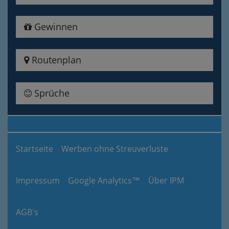
Gewinnen
Routenplan
Sprüche
Startseite
Werben ohne Streuverluste
Impressum
Google Analytics™
Über IPM
AGB's