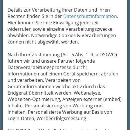
Bedingungen
zum Wachsen und Reifen.
Die
zahlreichen Qualtitätsweine, die aus ihnen gekeltert werden,
Details zur Verarbeitung Ihrer Daten und Ihren
werden in zahlreichen Buschenschänken und Weingütern zur
Rechten finden Sie in der
Datenschutzinformation
.
Verkostung und Verkauf angeboten.
Hier können Sie Ihre Einwilligung jederzeit
widerrufen sowie einzelne Verarbeitungszwecke
abwählen. Notwendige Cookies & Verarbeitungen
Bezirksauswahl
können nicht abgewählt werden.
Alle Bezirke
Nach Ihrer Zustimmung (Art. 6 Abs. 1 lit. a DSGVO)
1
führen wir und unsere Partner folgende
Weingut Eory
Datenverarbeitungsprozesse durch:
Pößnitz 65, 8463 Glanz an der Weinstraße
Informationen auf einem Gerät speichern, abrufen
+43 3454 360
und verarbeiten, Verarbeiten von
+43 3454 3604
Geräteinformationen welche aktiv durch das
Endgerät übermittelt werden, Webanalyse,
E-Mail
Karte & Routenplaner
Webseiten-Optimierung, Anzeigen externer (embed)
Eintrag ändern
Inhalte, Personalisierung von Werbung und
Kategorien
Inhalten, Personalisierte Werbung auf Basis von
Login-Daten, Werbeerfolgsmessung
2