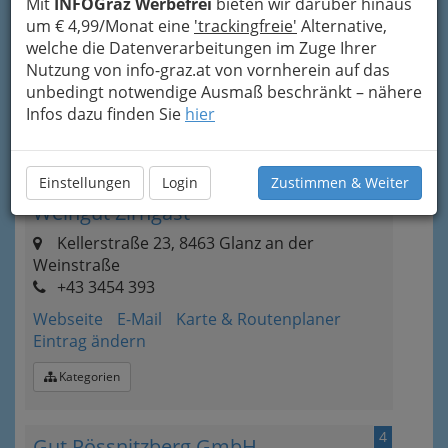
Weingut Fellner - Glanz
Mit
INFOGraz Werbefrei
bieten wir darüber hinaus
um € 4,99/Monat eine
'trackingfreie'
Alternative,
Glanz 57, 8463 Leutschach
welche die Datenverarbeitungen im Zuge Ihrer
+43 3454 288
Nutzung von info-graz.at von vornherein auf das
Webseite
E-Mail
Karte & Routenplaner
unbedingt notwendige Ausmaß beschränkt – nähere
Eintrag ändern
Infos dazu finden Sie
hier
Kategorien
Einstellungen
Login
Zustimmen & Weiter
3
Weingut Zirngast
Kellerstraße 23, 8463 Glanz an der
Weinstraße
+43 3454 393
Webseite
E-Mail
Karte & Routenplaner
Eintrag ändern
Kategorien
4
Gut Pössnitzberg GmbH