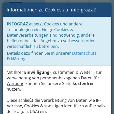
Toggle navi
Suche
Login
Menü
Informationen zu Cookies auf info-graz.at!
Home
Lifestyle
Hoamat - Steiermark - unsere Heimat
INFOGRAZ
.at setzt Cookies und andere
Steirische Weinstraßen
Rebenland Weinstrasse
Technologien ein. Einige Cookies &
Datenverarbeitungen sind notwendig, andere
Rebenland Weinstraße
helfen dabei, das Angebot zu verbessern oder
wirtschaftlich zu betreiben.
Details dazu finden Sie in unserer
Datenschutz
Die Rebenland Weinstraße, auch
Erklärung
.
Klapotetzstrasse
genannt, liegt
zwischen der Südsteirischen und
der Sausaler Weinstraße. Ihr
Mit Ihrer
Einwilligung
('Zustimmen & Weiter') zur
Ausgangspunkt ist Arnfels, von wo
Verwendung von
personenbezogenen Daten für
sie nach Eichberg- Trautenburg
Werbung
können Sie unsere Seite
kostenfrei
und weiter zum Karnerberg über
nutzen.
die Fötschacher Höhenstraße und den
Langeggerberg führt.
Diese schließt die Verarbeitung von Daten wie IP-
Adresse, Cookies & sonstigen Identifiern außerhalb
Im Rebenland finden die Weintrauben
ideale
der EU (u.a. USA) ein.