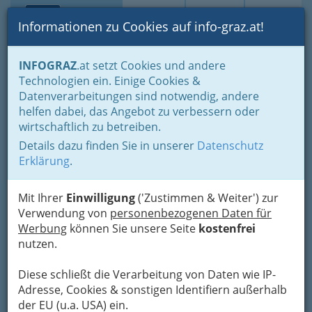
Toggle navi
Suche
Login
Menü
Informationen zu Cookies auf info-graz.at!
Home
Gastronomie
INFOGRAZ
.at setzt Cookies und andere
Gastronomie: Toprestaurants & Gasthäuser
Technologien ein. Einige Cookies &
Pizzeria - Pizzerien oder Pizzerias?
Datenverarbeitungen sind notwendig, andere
Koca KG Cafe & Pizzeria
helfen dabei, das Angebot zu verbessern oder
wirtschaftlich zu betreiben.
Side
Details dazu finden Sie in unserer
Datenschutz
Annenstraße 37, 8020 Graz
Erklärung
.
+43 316 765 798
Mit Ihrer
Einwilligung
('Zustimmen & Weiter') zur
Verwendung von
personenbezogenen Daten für
Werbung
können Sie unsere Seite
kostenfrei
nutzen.
Karte
Diese schließt die Verarbeitung von Daten wie IP-
Adresse mit Google Maps anschauen
Adresse, Cookies & sonstigen Identifiern außerhalb
der EU (u.a. USA) ein.