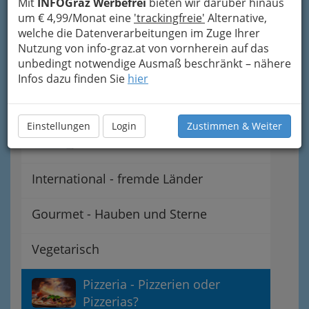
Mit
INFOGraz Werbefrei
bieten wir darüber hinaus
um € 4,99/Monat eine
'trackingfreie'
Alternative,
Gaststätten - Gasthäuser -
welche die Datenverarbeitungen im Zuge Ihrer
Gasthöfe
Nutzung von info-graz.at von vornherein auf das
unbedingt notwendige Ausmaß beschränkt – nähere
Steirisch - Regionale
Infos dazu finden Sie
hier
Spezialitäten
Österreichisch - heimische
Einstellungen
Login
Zustimmen & Weiter
Schmankerln
International - fremde Länder
Gourmet - Hauben und Sterne
Vegetarisch
Pizzeria - Pizzerien oder
Pizzerias?