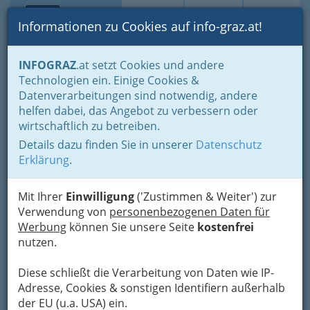
Toggle navi
Suche
Login
Menü
Informationen zu Cookies auf info-graz.at!
Home
Branchen
Einkaufen & Schenken - der Handel
INFOGRAZ
.at setzt Cookies und andere
Der Handel nach WKO-Gliederung
Technologien ein. Einige Cookies &
Landesgremium Baustoff-, Eisen-, Hartwaren- und Holzhandel
Datenverarbeitungen sind notwendig, andere
Pyrotechnikhandel
helfen dabei, das Angebot zu verbessern oder
Billa Aktiengesellschaft
Nav
wirtschaftlich zu betreiben.
Details dazu finden Sie in unserer
Datenschutz
Mariatroster Straße 138, 8043 Graz-Kroisbach
Erklärung
.
+43 3382 43760
+43 2236 600 6890
Mit Ihrer
Einwilligung
('Zustimmen & Weiter') zur
Verwendung von
personenbezogenen Daten für
Werbung
können Sie unsere Seite
kostenfrei
nutzen.
Karte
Diese schließt die Verarbeitung von Daten wie IP-
Adresse, Cookies & sonstigen Identifiern außerhalb
Adresse mit Google Maps anschauen
der EU (u.a. USA) ein.