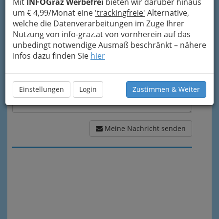
Mit
INFOGraz Werbefrei
bieten wir darüber hinaus
um € 4,99/Monat eine
'trackingfreie'
Alternative,
Meine Nachricht
welche die Datenverarbeitungen im Zuge Ihrer
Nutzung von info-graz.at von vornherein auf das
unbedingt notwendige Ausmaß beschränkt – nähere
Infos dazu finden Sie
hier
Einstellungen
Login
Zustimmen & Weiter
Meine Nachricht senden