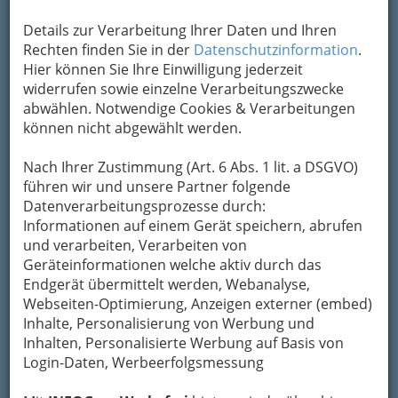
Details zur Verarbeitung Ihrer Daten und Ihren
Kontaktaufnahme
Rechten finden Sie in der
Datenschutzinformation
.
Hier können Sie Ihre Einwilligung jederzeit
Um die Info-Graz Firmen
vor Spam-Mails zu
widerrufen sowie einzelne Verarbeitungszwecke
bewahren
, verwenden wir an dieser Stelle zur
abwählen. Notwendige Cookies & Verarbeitungen
Übermittlung Ihrer Nachricht ein sicheres
können nicht abgewählt werden.
Formular. Ihre Nachricht wird nach dem
Absenden umgehend per Mail an das
Nach Ihrer Zustimmung (Art. 6 Abs. 1 lit. a DSGVO)
Unternehmen Billa Aktiengesellschaft
führen wir und unsere Partner folgende
weitergeleitet.
Datenverarbeitungsprozesse durch:
Mein Name
Informationen auf einem Gerät speichern, abrufen
und verarbeiten, Verarbeiten von
Geräteinformationen welche aktiv durch das
Endgerät übermittelt werden, Webanalyse,
Meine Email Adresse
Webseiten-Optimierung, Anzeigen externer (embed)
Inhalte, Personalisierung von Werbung und
Inhalten, Personalisierte Werbung auf Basis von
Mein Betreff
Login-Daten, Werbeerfolgsmessung