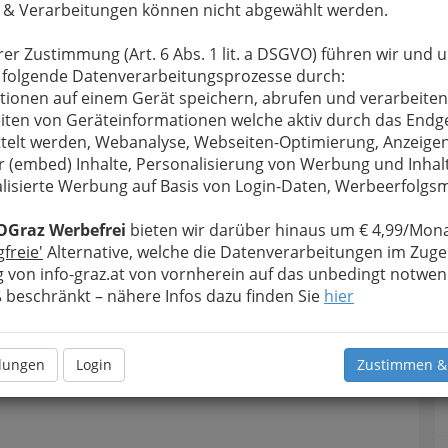
 & Verarbeitungen können nicht abgewählt werden.
rer Zustimmung (Art. 6 Abs. 1 lit. a DSGVO) führen wir und 
 folgende Datenverarbeitungsprozesse durch:
tionen auf einem Gerät speichern, abrufen und verarbeiten
iten von Geräteinformationen welche aktiv durch das Endg
telt werden, Webanalyse, Webseiten-Optimierung, Anzeige
r (embed) Inhalte, Personalisierung von Werbung und Inhal
lisierte Werbung auf Basis von Login-Daten, Werbeerfolg
OGraz Werbefrei
bieten wir darüber hinaus um € 4,99/Mona
gfreie'
Alternative, welche die Datenverarbeitungen im Zuge
 von info-graz.at von vornherein auf das unbedingt notwen
beschränkt – nähere Infos dazu finden Sie
hier
llungen
Login
Zustimmen &