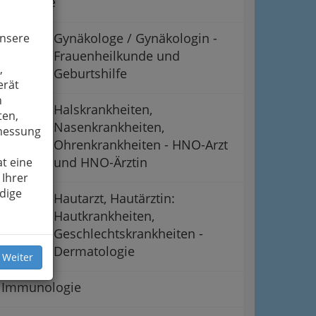
Chirurgie
Gynäkologe / Gynäkologin -
unsere
Frauenheilkunde und
,
Geburtshilfe
erät
n
Halskrankheiten,
ten,
Nasenkrankheiten,
smessung
Ohrenkrankheiten - HNO-Arzt
und HNO-Ärztin
t eine
 Ihrer
dige
Hautarzt, Hautärztin:
Hautkrankheiten,
Geschlechtskrankheiten -
Dermatologie
 Weiter
Immunologie