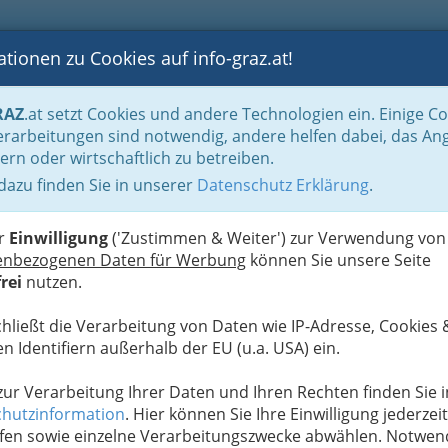
tionen zu Cookies auf info-graz.at!
B
F
G
B
GEN
LOGS
OTOS
ASTRONOMIE
RANCHEN
RAZ
.at setzt Cookies und andere Technologien ein. Einige C
und Fachärztinnen
Radiologie
rarbeitungen sind notwendig, andere helfen dabei, das An
ern oder wirtschaftlich zu betreiben.
 dazu finden Sie in unserer
Datenschutz Erklärung
.
F
er
Einwilligung
('Zustimmen & Weiter') zur Verwendung von
enbezogenen Daten für Werbung
können Sie unsere Seite
rei
nutzen.
chließt die Verarbeitung von Daten wie IP-Adresse, Cookies 
n Identifiern außerhalb der EU (u.a. USA) ein.
 zur Verarbeitung Ihrer Daten und Ihren Rechten finden Sie i
hutzinformation
. Hier können Sie Ihre Einwilligung jederzeit
fen sowie einzelne Verarbeitungszwecke abwählen. Notwen