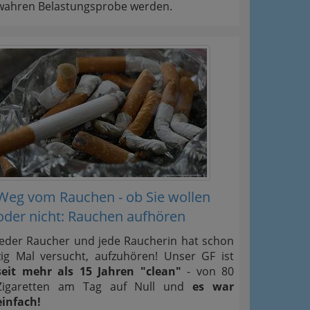
wahren Belastungsprobe werden.
Weg vom Rauchen - ob Sie wollen
oder nicht: Rauchen aufhören
Jeder Raucher und jede Raucherin hat schon
zig Mal versucht, aufzuhören! Unser GF ist
seit mehr als 15 Jahren "clean"
- von 80
Zigaretten am Tag auf Null und
es war
einfach!