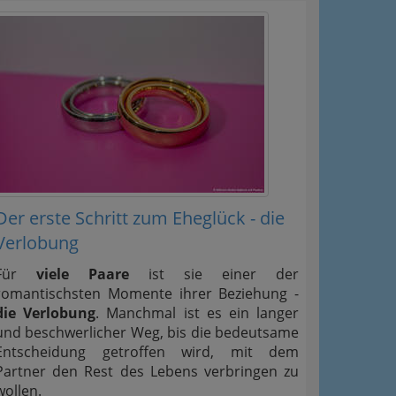
Der erste Schritt zum Eheglück - die
Verlobung
Für
viele Paare
ist sie einer der
romantischsten Momente ihrer Beziehung -
die Verlobung
. Manchmal ist es ein langer
und beschwerlicher Weg, bis die bedeutsame
Entscheidung getroffen wird, mit dem
Partner den Rest des Lebens verbringen zu
wollen.