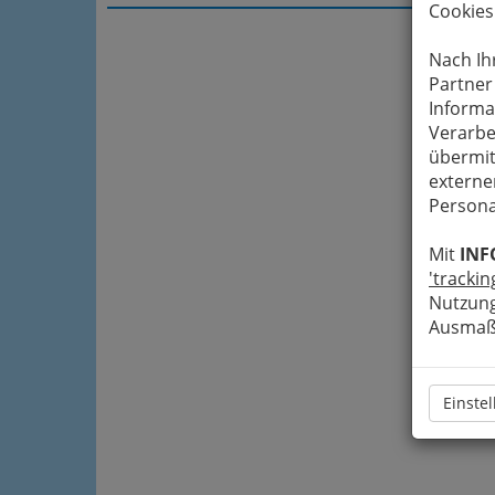
Cookies
Nach Ih
Partner
Informa
Verarbe
übermit
externe
Persona
Mit
INF
'trackin
Nutzung
Ausmaß 
Einste