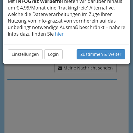
Mit
INFOGraz Werbefrei
bieten wir darüber hinaus
um € 4,99/Monat eine
'trackingfreie'
Alternative,
welche die Datenverarbeitungen im Zuge Ihrer
Nutzung von info-graz.at von vornherein auf das
unbedingt notwendige Ausmaß beschränkt – nähere
Infos dazu finden Sie
hier
Einstellungen
Login
Zustimmen & Weiter
Meine Nachricht senden