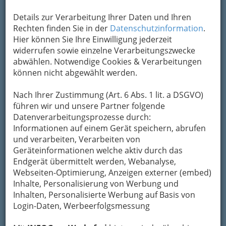
Kontaktaufnahme
Details zur Verarbeitung Ihrer Daten und Ihren
Um die Info-Graz Firmen
vor Spam-Mails zu
Rechten finden Sie in der
Datenschutzinformation
.
bewahren
, verwenden wir an dieser Stelle zur
Hier können Sie Ihre Einwilligung jederzeit
Übermittlung Ihrer Nachricht ein sicheres
widerrufen sowie einzelne Verarbeitungszwecke
Formular. Ihre Nachricht wird nach dem
abwählen. Notwendige Cookies & Verarbeitungen
Absenden umgehend per Mail an das
können nicht abgewählt werden.
Unternehmen Dr. LEPUSCHÜTZ Heinz
weitergeleitet.
Nach Ihrer Zustimmung (Art. 6 Abs. 1 lit. a DSGVO)
führen wir und unsere Partner folgende
Mein Name
Datenverarbeitungsprozesse durch:
Informationen auf einem Gerät speichern, abrufen
und verarbeiten, Verarbeiten von
Meine Email Adresse
Geräteinformationen welche aktiv durch das
Endgerät übermittelt werden, Webanalyse,
Webseiten-Optimierung, Anzeigen externer (embed)
Inhalte, Personalisierung von Werbung und
Mein Betreff
Inhalten, Personalisierte Werbung auf Basis von
Login-Daten, Werbeerfolgsmessung
Meine Nachricht