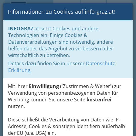
Toggle navi
Suche
Login
Menü
Informationen zu Cookies auf info-graz.at!
Home
Branchen
Gesundheit und Soziales
INFOGRAZ
.at setzt Cookies und andere
Fachärzte und Fachärztinnen
Radiologie
Technologien ein. Einige Cookies &
Dr. Heinz Lepuschütz
Datenverarbeitungen sind notwendig, andere
helfen dabei, das Angebot zu verbessern oder
Grottenhofstraße 94, 8052 Graz
wirtschaftlich zu betreiben.
+43 316 251 500
Details dazu finden Sie in unserer
Datenschutz
+43 316 251 5005
Erklärung
.
Mit Ihrer
Einwilligung
('Zustimmen & Weiter') zur
Verwendung von
personenbezogenen Daten für
Karte
Werbung
können Sie unsere Seite
kostenfrei
nutzen.
Adresse mit Google Maps anschauen
Diese schließt die Verarbeitung von Daten wie IP-
Adresse, Cookies & sonstigen Identifiern außerhalb
der EU (u.a. USA) ein.