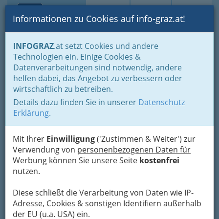
Toggle navi
Suche
Login
Menü
Informationen zu Cookies auf info-graz.at!
Home
Branchen
Gesundheit und Soziales
INFOGRAZ
.at setzt Cookies und andere
Fachärzte und Fachärztinnen
Radiologie
Technologien ein. Einige Cookies &
Dr. Michael Gölles - Facharzt
Datenverarbeitungen sind notwendig, andere
Nav
helfen dabei, das Angebot zu verbessern oder
für Radiologie
wirtschaftlich zu betreiben.
Details dazu finden Sie in unserer
Datenschutz
Grottenhofstraße 94, 8052 Graz
Erklärung
.
+43 316 251 500
+43 316 251 500 55
Mit Ihrer
Einwilligung
('Zustimmen & Weiter') zur
Verwendung von
personenbezogenen Daten für
Werbung
können Sie unsere Seite
kostenfrei
nutzen.
Karte
Diese schließt die Verarbeitung von Daten wie IP-
Karte anzeigen
Adresse, Cookies & sonstigen Identifiern außerhalb
der EU (u.a. USA) ein.