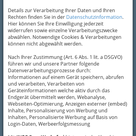
Kontaktaufnahme
Details zur Verarbeitung Ihrer Daten und Ihren
Um die Info-Graz Firmen
vor Spam-Mails zu
Rechten finden Sie in der
Datenschutzinformation
.
bewahren
, verwenden wir an dieser Stelle zur
Hier können Sie Ihre Einwilligung jederzeit
Übermittlung Ihrer Nachricht ein sicheres
widerrufen sowie einzelne Verarbeitungszwecke
Formular. Ihre Nachricht wird nach dem
abwählen. Notwendige Cookies & Verarbeitungen
Absenden umgehend per Mail an das
können nicht abgewählt werden.
Unternehmen Dr. Michael Gölles - Facharzt für
Radiologie weitergeleitet.
Nach Ihrer Zustimmung (Art. 6 Abs. 1 lit. a DSGVO)
Mein Name
führen wir und unsere Partner folgende
Datenverarbeitungsprozesse durch:
Informationen auf einem Gerät speichern, abrufen
und verarbeiten, Verarbeiten von
Meine Email Adresse
Geräteinformationen welche aktiv durch das
Endgerät übermittelt werden, Webanalyse,
Webseiten-Optimierung, Anzeigen externer (embed)
Mein Betreff
Inhalte, Personalisierung von Werbung und
Inhalten, Personalisierte Werbung auf Basis von
Login-Daten, Werbeerfolgsmessung
Meine Nachricht