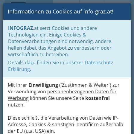
Toggle navi
Suche
Login
Menü
Informationen zu Cookies auf info-graz.at!
Home
Branchen
Kultur
Musik
Rund um die Musik
INFOGRAZ
.at setzt Cookies und andere
Technologien ein. Einige Cookies &
Gitarre lernen
Datenverarbeitungen sind notwendig, andere
helfen dabei, das Angebot zu verbessern oder
Wiener Straße 197, 8051 Graz
wirtschaftlich zu betreiben.
+43 316 579 930
Details dazu finden Sie in unserer
Datenschutz
Erklärung
.
Mit Ihrer
Einwilligung
('Zustimmen & Weiter') zur
„Der angehende Gitarrist kann mit
Verwendung von
personenbezogenen Daten für
verschiedenen Zielen und
Werbung
können Sie unsere Seite
kostenfrei
Wunschvorstellungen zu uns kommen,
nutzen.
dementsprechend vielfältig ist unser
Angebot.“
Diese schließt die Verarbeitung von Daten wie IP-
Gitarre für Kinder:
Barbara
Adresse, Cookies & sonstigen Identifiern außerhalb
Reisinger
ist ausgebildete
der EU (u.a. USA) ein.