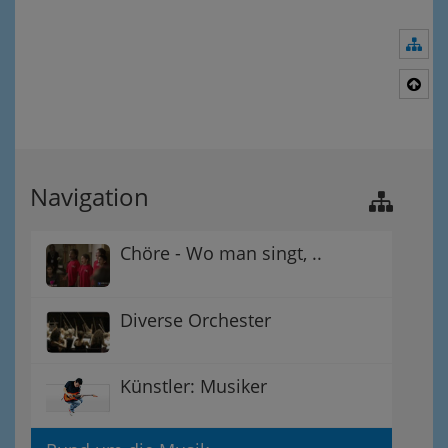
Nav
Nac
Navigation
Chöre - Wo man singt, ..
Diverse Orchester
Künstler: Musiker