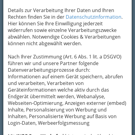
Kindergartenpädagogin und
arbeitete 12 Jahre in diesem
Details zur Verarbeitung Ihrer Daten und Ihren
Beruf. Jetzt, als
Rechten finden Sie in der
Datenschutzinformation
.
Berufsmusikerin, gibt sie
Hier können Sie Ihre Einwilligung jederzeit
Gitarrenstunden für Kinder.
widerrufen sowie einzelne Verarbeitungszwecke
Zur Zeit arbeitet sie an der
abwählen. Notwendige Cookies & Verarbeitungen
"MuZuMiMa Gitarrenschule", einem Lehrbuch,
können nicht abgewählt werden.
das speziell auf Kinder von4 - 9 Jahren
zugeschnitten ist. Einzigartig in diesem Buch:
Nach Ihrer Zustimmung (Art. 6 Abs. 1 lit. a DSGVO)
Hier werden Liedbegleitung und Melodiespiel
führen wir und unsere Partner folgende
parallel erlernt.
Datenverarbeitungsprozesse durch:
Informationen auf einem Gerät speichern, abrufen
Für
Liedbegleitung
gibt es bei
und verarbeiten, Verarbeiten von
uns zwei verschiedene
Geräteinformationen welche aktiv durch das
Möglichkeiten, heranzugehen:
Endgerät übermittelt werden, Webanalyse,
Mit
Richard Dopler
s Lehrbuch
Webseiten-Optimierung, Anzeigen externer (embed)
„Der Gitarre Anfänger“ wird
Inhalte, Personalisierung von Werbung und
die Technik des Gitarre Spieles
Inhalten, Personalisierte Werbung auf Basis von
genau und detailliert erklärt.
Login-Daten, Werbeerfolgsmessung
Das Rhythmusgefühl wird mit
Hilfe der beiliegenden CD durch das Üben mit