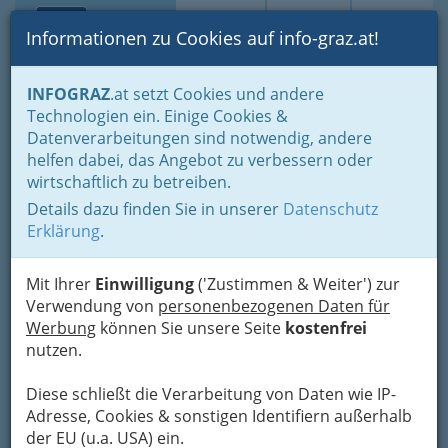
Toggle navi
Suche
Login
Menü
Informationen zu Cookies auf info-graz.at!
Home
Lifestyle
Hoamat - Steiermark - unsere Heimat
INFOGRAZ
.at setzt Cookies und andere
Steirische Weinstraßen
Sausaler Weinstrasse
Technologien ein. Einige Cookies &
Fröhlich Buschenschank -
Datenverarbeitungen sind notwendig, andere
Nav
helfen dabei, das Angebot zu verbessern oder
Weingut
wirtschaftlich zu betreiben.
Details dazu finden Sie in unserer
Datenschutz
Altenberg 62, 8430 Tillmitsch
Erklärung
.
+43 664 914 25 21
Mit Ihrer
Einwilligung
('Zustimmen & Weiter') zur
Verwendung von
personenbezogenen Daten für
Werbung
können Sie unsere Seite
kostenfrei
Karte
nutzen.
Karte anzeigen
Diese schließt die Verarbeitung von Daten wie IP-
Adresse, Cookies & sonstigen Identifiern außerhalb
Kontaktaufnahme
der EU (u.a. USA) ein.