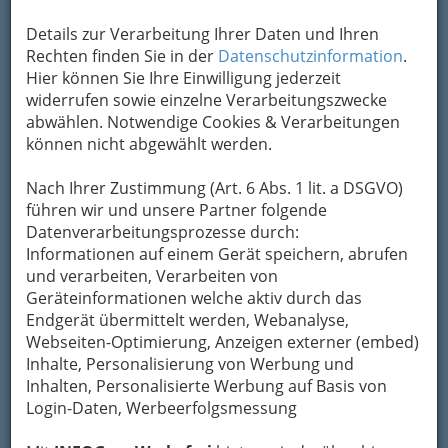
Um die Info-Graz Firmen
vor Spam-Mails zu
Details zur Verarbeitung Ihrer Daten und Ihren
bewahren
, verwenden wir an dieser Stelle zur
Rechten finden Sie in der
Datenschutzinformation
.
Übermittlung Ihrer Nachricht ein sicheres
Hier können Sie Ihre Einwilligung jederzeit
Formular. Ihre Nachricht wird nach dem
widerrufen sowie einzelne Verarbeitungszwecke
Absenden umgehend per Mail an das
abwählen. Notwendige Cookies & Verarbeitungen
Unternehmen Fröhlich Buschenschank -
können nicht abgewählt werden.
Weingut weitergeleitet.
Mein Name
Nach Ihrer Zustimmung (Art. 6 Abs. 1 lit. a DSGVO)
führen wir und unsere Partner folgende
Datenverarbeitungsprozesse durch:
Informationen auf einem Gerät speichern, abrufen
Meine Email Adresse
und verarbeiten, Verarbeiten von
Geräteinformationen welche aktiv durch das
Endgerät übermittelt werden, Webanalyse,
Mein Betreff
Webseiten-Optimierung, Anzeigen externer (embed)
Inhalte, Personalisierung von Werbung und
Inhalten, Personalisierte Werbung auf Basis von
Login-Daten, Werbeerfolgsmessung
Meine Nachricht