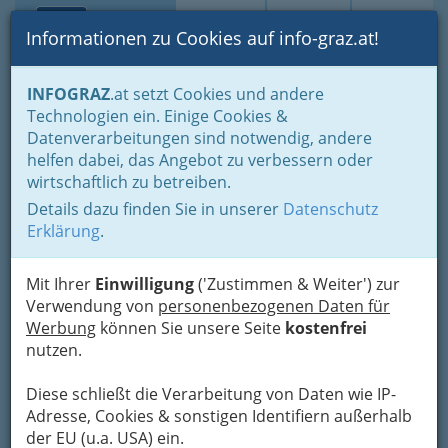
Toggle navi
Suche
Login
Menü
Informationen zu Cookies auf info-graz.at!
Home
Gastronomie
Kriterien Auswahl
Mittagsmenüs Online
INFOGRAZ
.at setzt Cookies und andere
Technologien ein. Einige Cookies &
Die Scherbe Gastronomie
Nav
Datenverarbeitungen sind notwendig, andere
GmbH
helfen dabei, das Angebot zu verbessern oder
wirtschaftlich zu betreiben.
Stockergasse 2, 8020 Graz
Details dazu finden Sie in unserer
Datenschutz
+43 316 760 654
Erklärung
.
Mit Ihrer
Einwilligung
('Zustimmen & Weiter') zur
Verwendung von
personenbezogenen Daten für
Karte
Werbung
können Sie unsere Seite
kostenfrei
nutzen.
Karte anzeigen
Diese schließt die Verarbeitung von Daten wie IP-
Kontaktaufnahme
Adresse, Cookies & sonstigen Identifiern außerhalb
der EU (u.a. USA) ein.