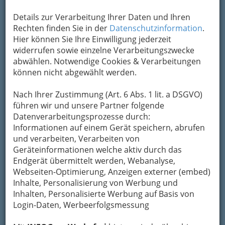
Um die Info-Graz Firmen
vor Spam-Mails zu
bewahren
, verwenden wir an dieser Stelle zur
Details zur Verarbeitung Ihrer Daten und Ihren
Übermittlung Ihrer Nachricht ein sicheres
Rechten finden Sie in der
Datenschutzinformation
.
Formular. Ihre Nachricht wird nach dem
Hier können Sie Ihre Einwilligung jederzeit
Absenden umgehend per Mail an das
widerrufen sowie einzelne Verarbeitungszwecke
Unternehmen Die Scherbe Gastronomie GmbH
abwählen. Notwendige Cookies & Verarbeitungen
weitergeleitet.
können nicht abgewählt werden.
Mein Name
Nach Ihrer Zustimmung (Art. 6 Abs. 1 lit. a DSGVO)
führen wir und unsere Partner folgende
Datenverarbeitungsprozesse durch:
Meine Email Adresse
Informationen auf einem Gerät speichern, abrufen
und verarbeiten, Verarbeiten von
Geräteinformationen welche aktiv durch das
Mein Betreff
Endgerät übermittelt werden, Webanalyse,
Webseiten-Optimierung, Anzeigen externer (embed)
Inhalte, Personalisierung von Werbung und
Inhalten, Personalisierte Werbung auf Basis von
Meine Nachricht
Login-Daten, Werbeerfolgsmessung