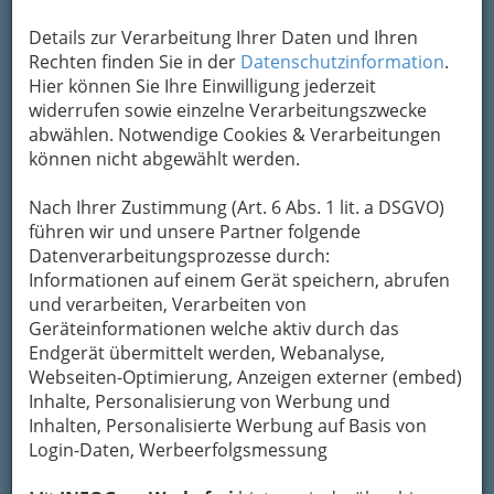
servieren wir Ihnen großzügige Gerichte von
Details zur Verarbeitung Ihrer Daten und Ihren
frisch zubereiteten Speisen höchster Qualität
Rechten finden Sie in der
Datenschutzinformation
.
stets nach unserem Motto:
"Groß - Gut -
Hier können Sie Ihre Einwilligung jederzeit
Günstig".
widerrufen sowie einzelne Verarbeitungszwecke
abwählen. Notwendige Cookies & Verarbeitungen
1996 - Heinrichstrasse
können nicht abgewählt werden.
Seinen Anfang fand alles im
Nach Ihrer Zustimmung (Art. 6 Abs. 1 lit. a DSGVO)
Oktober 1996 - in unserer 1.
führen wir und unsere Partner folgende
Filiale in der Heinrichstrasse.
Datenverarbeitungsprozesse durch:
Zuerst war es als gemütliches
Informationen auf einem Gerät speichern, abrufen
Lokal für Freizeitunterhaltung
und verarbeiten, Verarbeiten von
geplant. Wo man neben
Geräteinformationen welche aktiv durch das
Billardtischen und
Endgerät übermittelt werden, Webanalyse,
Dartautomaten gemütlich
Webseiten-Optimierung, Anzeigen externer (embed)
auch zwischen 5 Gerichten
Inhalte, Personalisierung von Werbung und
auf der Speisekarte wählen
Inhalten, Personalisierte Werbung auf Basis von
konnte. Da wir bereits
Login-Daten, Werbeerfolgsmessung
damals schon unseren
Leitspruch "Groß - Gut -