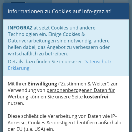
Toggle navi
Suche
Login
Menü
Informationen zu Cookies auf info-graz.at!
Home
Gastronomie
Kriterien Auswahl
Mittagsmenüs Online
INFOGRAZ
.at setzt Cookies und andere
Technologien ein. Einige Cookies &
Zu den 3 Goldenen Kugeln -
Datenverarbeitungen sind notwendig, andere
Kraemer-Stangl Gesellschaft
helfen dabei, das Angebot zu verbessern oder
m.b.H.
wirtschaftlich zu betreiben.
Details dazu finden Sie in unserer
Datenschutz
Erklärung
.
Mit Ihrer
Einwilligung
('Zustimmen & Weiter') zur
Verwendung von
personenbezogenen Daten für
Werbung
können Sie unsere Seite
kostenfrei
Wir über
nutzen.
uns !
"Zu den 3 goldenen Kugeln" ist ein
Diese schließt die Verarbeitung von Daten wie IP-
Familienbetrieb und mit über 6000 verkauften
Adresse, Cookies & sonstigen Identifiern außerhalb
Speisen/Tag die erste Wahl für traditionelle
der EU (u.a. USA) ein.
Gerichte in Graz. In unseren 5 Restaurants