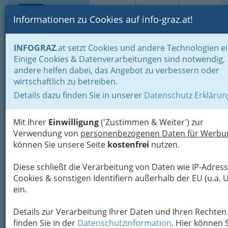
Toggle navi
Suche
Login
Menü
Informationen zu Cookies auf info-graz.at!
Home
Branchen
Freizeit & Sport
Lebensart
INFOGRAZ
.at setzt Cookies und andere Technologien ei
Tätowieren & Piercen
Einige Cookies & Datenverarbeitungen sind notwendig,
andere helfen dabei, das Angebot zu verbessern oder
Tattoo Graz & Piercing
wirtschaftlich zu betreiben.
Studios|Vorlagen für Tribal,
Details dazu finden Sie in unserer
Datenschutz Erklärun
Maori, Tragus,
Mit Ihrer
Einwilligung
('Zustimmen & Weiter') zur
Wolf|Tätowierer
Verwendung von
personenbezogenen Daten für Werbu
Frauen/Männer|Bauchnabelpier
können Sie unsere Seite
kostenfrei
nutzen.
Diese schließt die Verarbeitung von Daten wie IP-Adress
Cookies & sonstigen Identifiern außerhalb der EU (u.a. 
ein.
Details zur Verarbeitung Ihrer Daten und Ihren Rechten
finden Sie in der
Datenschutzinformation
. Hier können 