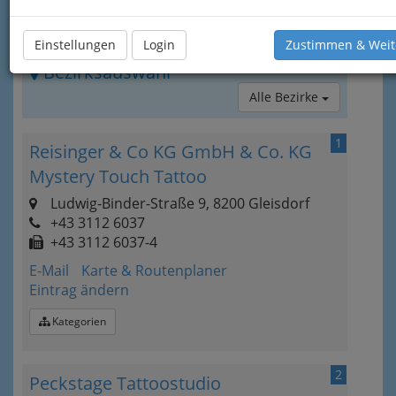
Einstellungen
Login
Zustimmen & Weit
Bezirksauswahl
Alle Bezirke
1
Reisinger & Co KG GmbH & Co. KG
Mystery Touch Tattoo
Ludwig-Binder-Straße 9, 8200 Gleisdorf
+43 3112 6037
+43 3112 6037-4
E-Mail
Karte & Routenplaner
Eintrag ändern
Kategorien
2
Peckstage Tattoostudio