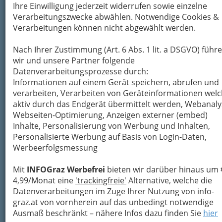
Ihre Einwilligung jederzeit widerrufen sowie einzelne
Verarbeitungszwecke abwählen. Notwendige Cookies &
Verarbeitungen können nicht abgewählt werden.
Nach Ihrer Zustimmung (Art. 6 Abs. 1 lit. a DSGVO) führ
wir und unsere Partner folgende
Datenverarbeitungsprozesse durch:
Auch
ohne Erlaubnis der Eltern
dürfen sich
in
Informationen auf einem Gerät speichern, abrufen und
Österreich Jugendliche ab 14 Jahren piercen
verarbeiten, Verarbeiten von Geräteinformationen wel
lassen;
Tätowierungen dagegen
aufgrund der
aktiv durch das Endgerät übermittelt werden, Webanaly
stärkeren Langzeitauswirkung erst ab 18 Jahren.
Webseiten-Optimierung, Anzeigen externer (embed)
Bei Minderjährigen ist eine Einwilligung der
Inhalte, Personalisierung von Werbung und Inhalten,
gesetzlichen Vertreter für Piercing erforderlich,
Personalisierte Werbung auf Basis von Login-Daten,
wenn nicht zu erwarten ist, dass das Piercing
Werbeerfolgsmessung
innerhalb von 24 Tagen verheilt.
Mit
INFOGraz Werbefrei
bieten wir darüber hinaus um 
4,99/Monat eine
'trackingfreie'
Alternative, welche die
Datenverarbeitungen im Zuge Ihrer Nutzung von info-
graz.at von vornherein auf das unbedingt notwendige
Ausmaß beschränkt – nähere Infos dazu finden Sie
hier