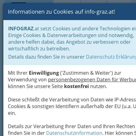
Toggle navi
Suche
Login
Menü
Informationen zu Cookies auf info-graz.at!
Home
Branchen
Freizeit & Sport
Lebensart
INFOGRAZ
.at setzt Cookies und andere Technologien ei
Tätowieren & Piercen
Einige Cookies & Datenverarbeitungen sind notwendig,
andere helfen dabei, das Angebot zu verbessern oder
Tattoo Graz & Piercing
wirtschaftlich zu betreiben.
Studios|Vorlagen für Tribal,
Details dazu finden Sie in unserer
Datenschutz Erklärun
Maori, Tragus,
Mit Ihrer
Einwilligung
('Zustimmen & Weiter') zur
Wolf|Tätowierer
Verwendung von
personenbezogenen Daten für Werbu
Frauen/Männer|Bauchnabelpier
können Sie unsere Seite
kostenfrei
nutzen.
Diese schließt die Verarbeitung von Daten wie IP-Adress
Cookies & sonstigen Identifiern außerhalb der EU (u.a. 
ein.
Details zur Verarbeitung Ihrer Daten und Ihren Rechten
finden Sie in der
Datenschutzinformation
. Hier können 