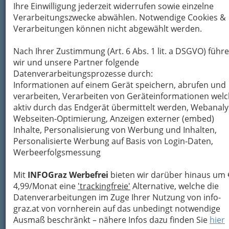
Ihre Einwilligung jederzeit widerrufen sowie einzelne
Verarbeitungszwecke abwählen. Notwendige Cookies &
Verarbeitungen können nicht abgewählt werden.
Nach Ihrer Zustimmung (Art. 6 Abs. 1 lit. a DSGVO) führ
wir und unsere Partner folgende
Datenverarbeitungsprozesse durch:
Auch
ohne Erlaubnis der Eltern
dürfen sich
in
Informationen auf einem Gerät speichern, abrufen und
Österreich Jugendliche ab 14 Jahren piercen
verarbeiten, Verarbeiten von Geräteinformationen wel
lassen;
Tätowierungen dagegen
aufgrund der
aktiv durch das Endgerät übermittelt werden, Webanaly
stärkeren Langzeitauswirkung erst ab 18 Jahren.
Webseiten-Optimierung, Anzeigen externer (embed)
Bei Minderjährigen ist eine Einwilligung der
Inhalte, Personalisierung von Werbung und Inhalten,
gesetzlichen Vertreter für Piercing erforderlich,
Personalisierte Werbung auf Basis von Login-Daten,
wenn nicht zu erwarten ist, dass das Piercing
Werbeerfolgsmessung
innerhalb von 24 Tagen verheilt.
Mit
INFOGraz Werbefrei
bieten wir darüber hinaus um 
4,99/Monat eine
'trackingfreie'
Alternative, welche die
Datenverarbeitungen im Zuge Ihrer Nutzung von info-
graz.at von vornherein auf das unbedingt notwendige
Ausmaß beschränkt – nähere Infos dazu finden Sie
hier