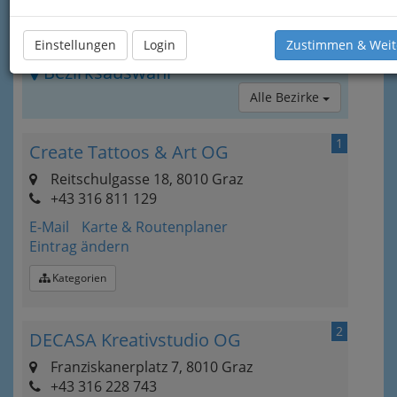
Einstellungen
Login
Zustimmen & Weit
Bezirksauswahl
Alle Bezirke
1
Create Tattoos & Art OG
Reitschulgasse 18, 8010 Graz
+43 316 811 129
E-Mail
Karte & Routenplaner
Eintrag ändern
Kategorien
2
DECASA Kreativstudio OG
Franziskanerplatz 7, 8010 Graz
+43 316 228 743