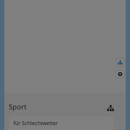
Nav
Nac
Sport
für Schlechtwetter