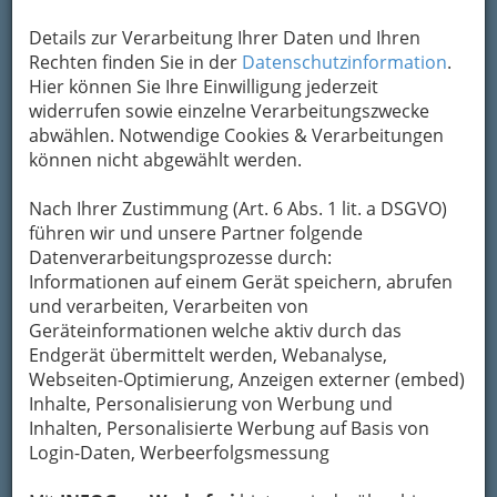
Details zur Verarbeitung Ihrer Daten und Ihren
Adresse mit Google Maps anschauen
Rechten finden Sie in der
Datenschutzinformation
.
Hier können Sie Ihre Einwilligung jederzeit
widerrufen sowie einzelne Verarbeitungszwecke
Kontaktaufnahme
abwählen. Notwendige Cookies & Verarbeitungen
können nicht abgewählt werden.
Um die Info-Graz Firmen
vor Spam-Mails zu
bewahren
, verwenden wir an dieser Stelle zur
Nach Ihrer Zustimmung (Art. 6 Abs. 1 lit. a DSGVO)
Übermittlung Ihrer Nachricht ein sicheres
führen wir und unsere Partner folgende
Formular. Ihre Nachricht wird nach dem
Datenverarbeitungsprozesse durch:
Absenden umgehend per Mail an das
Informationen auf einem Gerät speichern, abrufen
Unternehmen Hotel *** Centercourt CSP
und verarbeiten, Verarbeiten von
Tennishallen GmbH & Co KG - Hotel Restaurant
Geräteinformationen welche aktiv durch das
Tennis Wellness weitergeleitet.
Endgerät übermittelt werden, Webanalyse,
Webseiten-Optimierung, Anzeigen externer (embed)
Mein Name
Inhalte, Personalisierung von Werbung und
Inhalten, Personalisierte Werbung auf Basis von
Login-Daten, Werbeerfolgsmessung
Meine Email Adresse