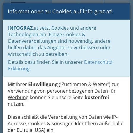
Toggle navi
Suche
Login
Menü
Informationen zu Cookies auf info-graz.at!
Home
Branchen
Freizeit & Sport
Sport
INFOGRAZ
.at setzt Cookies und andere
Tennisplätze und Tennisanlagen
Technologien ein. Einige Cookies &
Hotel *** Centercourt CSP
Datenverarbeitungen sind notwendig, andere
helfen dabei, das Angebot zu verbessern oder
Tennishallen GmbH & Co
wirtschaftlich zu betreiben.
KG - Hotel Restaurant
Details dazu finden Sie in unserer
Datenschutz
Tennis Wellness
Erklärung
.
Walter-Goldschmidt-Gasse 25, 8042 Graz - St.
Mit Ihrer
Einwilligung
('Zustimmen & Weiter') zur
Peter
Verwendung von
personenbezogenen Daten für
+43 316 425 454
Werbung
können Sie unsere Seite
kostenfrei
+43 316 425 454 - 8
nutzen.
Diese schließt die Verarbeitung von Daten wie IP-
Adresse, Cookies & sonstigen Identifiern außerhalb
der EU (u.a. USA) ein.
Karte