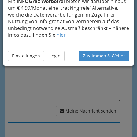
Mit
INFOGraz Werbefrei
bieten wir darüber hinaus
um € 4,99/Monat eine
'trackingfreie'
Alternative,
welche die Datenverarbeitungen im Zuge Ihrer
Mein Betreff
Nutzung von info-graz.at von vornherein auf das
unbedingt notwendige Ausmaß beschränkt – nähere
Infos dazu finden Sie
hier
Meine Nachricht
Einstellungen
Login
Zustimmen & Weiter
Meine Nachricht senden