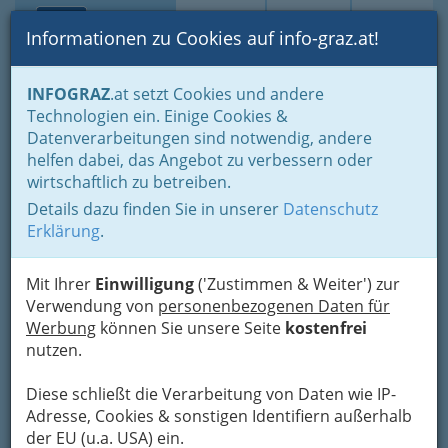
Toggle navi
Suche
Login
Menü
Informationen zu Cookies auf info-graz.at!
Home
Lebens-Guide
Tierfreunde
INFOGRAZ
.at setzt Cookies und andere
Tierenergetiker – tierbezogene Hilfestellung körperlicher
Technologien ein. Einige Cookies &
Ausgewogenheit
Datenverarbeitungen sind notwendig, andere
Nav
helfen dabei, das Angebot zu verbessern oder
Tierenergetiker –
wirtschaftlich zu betreiben.
tierbezogene Hilfestellung
Details dazu finden Sie in unserer
Datenschutz
Erklärung
.
körperlicher
Ausgewogenheit
Mit Ihrer
Einwilligung
('Zustimmen & Weiter') zur
Verwendung von
personenbezogenen Daten für
1
Sabine Leinholz
Werbung
können Sie unsere Seite
kostenfrei
nutzen.
Reitweg 30 c, 8055 Graz
+43 664 556 48 33
Diese schließt die Verarbeitung von Daten wie IP-
E-Mail
Karte & Routenplaner
Adresse, Cookies & sonstigen Identifiern außerhalb
Eintrag ändern
der EU (u.a. USA) ein.