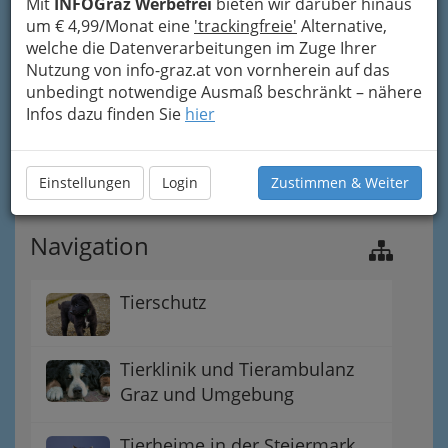
Mit
INFOGraz Werbefrei
bieten wir darüber hinaus
um € 4,99/Monat eine
'trackingfreie'
Alternative,
welche die Datenverarbeitungen im Zuge Ihrer
Nutzung von info-graz.at von vornherein auf das
unbedingt notwendige Ausmaß beschränkt – nähere
Infos dazu finden Sie
hier
Einstellungen
Login
Zustimmen & Weiter
Navigation
Tierschutz
Tierklinik und Tierambulanz
Graz und Umgebung
Tierheime in der Steiermark