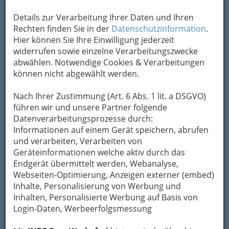
Kategorien
Details zur Verarbeitung Ihrer Daten und Ihren
Rechten finden Sie in der
Datenschutzinformation
.
Hier können Sie Ihre Einwilligung jederzeit
2
Nicola Wohlgemuth
widerrufen sowie einzelne Verarbeitungszwecke
abwählen. Notwendige Cookies & Verarbeitungen
Schillingsdorferstraße 25, 8010 Kainbach
können nicht abgewählt werden.
bei Graz
+43 316 303 025
Nach Ihrer Zustimmung (Art. 6 Abs. 1 lit. a DSGVO)
Karte & Routenplaner
Eintrag ändern
führen wir und unsere Partner folgende
Datenverarbeitungsprozesse durch:
Kategorien
Informationen auf einem Gerät speichern, abrufen
und verarbeiten, Verarbeiten von
Geräteinformationen welche aktiv durch das
Endgerät übermittelt werden, Webanalyse,
Webseiten-Optimierung, Anzeigen externer (embed)
Inhalte, Personalisierung von Werbung und
Inhalten, Personalisierte Werbung auf Basis von
Login-Daten, Werbeerfolgsmessung