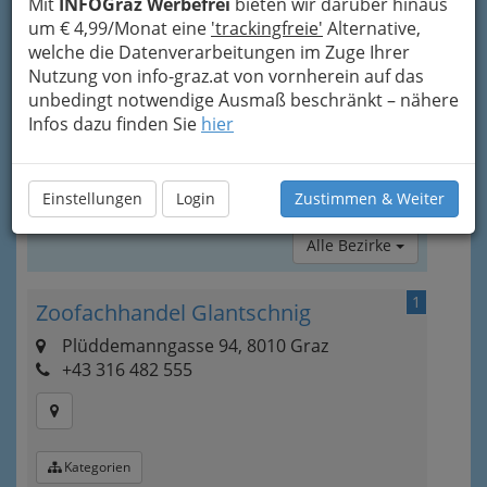
Mit
INFOGraz Werbefrei
bieten wir darüber hinaus
nicht jeder Tierhalter mitbringt – auch hier sind
um € 4,99/Monat eine
'trackingfreie'
Alternative,
Sie mit Ihren Fragen an der richtigen Adresse.
welche die Datenverarbeitungen im Zuge Ihrer
Manche Fachgeschäfte spezialisieren sich sogar
Nutzung von info-graz.at von vornherein auf das
auf den Handel mit bestimmten Tierarten und
unbedingt notwendige Ausmaß beschränkt – nähere
haben daher in diesen Bereichen besonderes
Infos dazu finden Sie
hier
Wissen und eine breite Palette an Tierzubehör
zu bieten.
Einstellungen
Login
Zustimmen & Weiter
Bezirksauswahl
Alle Bezirke
1
Zoofachhandel Glantschnig
Plüddemanngasse 94, 8010 Graz
+43 316 482 555
Kategorien