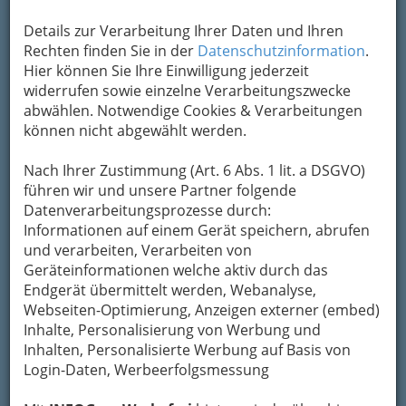
Details zur Verarbeitung Ihrer Daten und Ihren
Rechten finden Sie in der
Datenschutzinformation
.
Hier können Sie Ihre Einwilligung jederzeit
widerrufen sowie einzelne Verarbeitungszwecke
Tierfachgeschäfte
bzw.
Zoofach-geschäfte
abwählen. Notwendige Cookies & Verarbeitungen
handeln vor allem mit verschiedenen Haustieren
können nicht abgewählt werden.
und verkaufen auch das notwendige Zubehör.
Nicht nur Tierfutter, sondern auch Käfige,
Nach Ihrer Zustimmung (Art. 6 Abs. 1 lit. a DSGVO)
Kratzbäume, Spielzeuge und vieles mehr sind im
führen wir und unsere Partner folgende
Zoohandel erhältlich. Dort steht man Ihnen auch
Datenverarbeitungsprozesse durch:
mit Rat und Tat zur Seite, wenn es um die
Informationen auf einem Gerät speichern, abrufen
Auswahl des richtigen
Tierbedarfs
oder um
und verarbeiten, Verarbeiten von
artgerechte Tierhaltung
geht.
Geräteinformationen welche aktiv durch das
Endgerät übermittelt werden, Webanalyse,
Wer sich noch nicht für ein Haustier entschieden
Webseiten-Optimierung, Anzeigen externer (embed)
hat, erhält in Zoofachgeschäften kompetente
Inhalte, Personalisierung von Werbung und
Beratung über verschiedene Tierarten und
Inhalten, Personalisierte Werbung auf Basis von
welche davon sich am besten mit Ihren
Login-Daten, Werbeerfolgsmessung
Bedürfnissen vereinbaren lassen. Vor allem
exotische Tierarten
verlangen Fachwissen, das