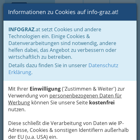
Toggle navi
Suche
Login
Menü
Informationen zu Cookies auf info-graz.at!
Home
Lebens-Guide
Tierfreunde
INFOGRAZ
.at setzt Cookies und andere
Tierfachhandel - Zoohandlungen
Technologien ein. Einige Cookies &
Datenverarbeitungen sind notwendig, andere
Nav
Tierfachhandel
helfen dabei, das Angebot zu verbessern oder
wirtschaftlich zu betreiben.
Details dazu finden Sie in unserer
Datenschutz
Tierfachgeschäfte sind für Tierfreunde die erste
Erklärung
.
Anlaufstelle, wenn es um Zubehör und Futter für
Haustiere geht. Doch auch Unentschlossene
können sich im Tierfachhandel beraten lassen,
Mit Ihrer
Einwilligung
('Zustimmen & Weiter') zur
bevor sie sich für das passende Haustier
Verwendung von
personenbezogenen Daten für
entscheiden.
Werbung
können Sie unsere Seite
kostenfrei
nutzen.
Diese schließt die Verarbeitung von Daten wie IP-
Adresse, Cookies & sonstigen Identifiern außerhalb
der EU (u.a. USA) ein.