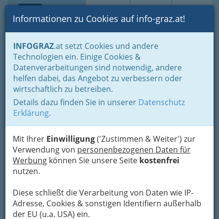
Toggle navi
Suche
Login
Menü
Informationen zu Cookies auf info-graz.at!
Home
Lebens-Guide
Tierfreunde
INFOGRAZ
.at setzt Cookies und andere
Woran erkennt man kompetente Hundefriseure und
Technologien ein. Einige Cookies &
Hundefriseurinnen
Datenverarbeitungen sind notwendig, andere
Nav
helfen dabei, das Angebot zu verbessern oder
wirtschaftlich zu betreiben.
Details dazu finden Sie in unserer
Datenschutz
Erklärung
.
Mit Ihrer
Einwilligung
('Zustimmen & Weiter') zur
Verwendung von
personenbezogenen Daten für
Werbung
können Sie unsere Seite
kostenfrei
nutzen.
Diese schließt die Verarbeitung von Daten wie IP-
Adresse, Cookies & sonstigen Identifiern außerhalb
der EU (u.a. USA) ein.