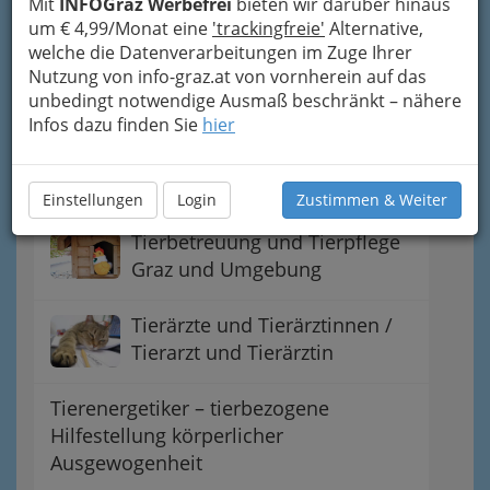
Mit
INFOGraz Werbefrei
bieten wir darüber hinaus
Hundefriseure und
um € 4,99/Monat eine
'trackingfreie'
Alternative,
Hundefriseurinnen
welche die Datenverarbeitungen im Zuge Ihrer
Nutzung von info-graz.at von vornherein auf das
unbedingt notwendige Ausmaß beschränkt – nähere
Woran Sie eine gute
Infos dazu finden Sie
hier
Hundeschule erkennen
Hundeschur- & Badeanstalten
Einstellungen
Login
Zustimmen & Weiter
Tierbetreuung und Tierpflege
Graz und Umgebung
Tierärzte und Tierärztinnen /
Tierarzt und Tierärztin
Tierenergetiker – tierbezogene
Hilfestellung körperlicher
Ausgewogenheit