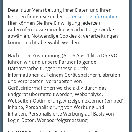
immer rausgeworfen. Man weiß aber nicht,
welche Hälfte das ist.
Henry Ford
Details zur Verarbeitung Ihrer Daten und Ihren
Rechten finden Sie in der
Datenschutzinformation
.
Werbung ist
Hier können Sie Ihre Einwilligung jederzeit
die Kunst,
widerrufen sowie einzelne Verarbeitungszwecke
anderen
abwählen. Notwendige Cookies & Verarbeitungen
Leuten zu
können nicht abgewählt werden.
beweisen,
dass sie
Nach Ihrer Zustimmung (Art. 6 Abs. 1 lit. a DSGVO)
unserer
führen wir und unsere Partner folgende
Meinung sind.
Datenverarbeitungsprozesse durch:
Peter Ustinov
Informationen auf einem Gerät speichern, abrufen
Es gibt drei Arten von Werbung. Laute, lautere
und verarbeiten, Verarbeiten von
und unlautere.
Werner Mitsch
Geräteinformationen welche aktiv durch das
Endgerät übermittelt werden, Webanalyse,
Sagt den Leuten nicht, wie gut ihr die Güter
Webseiten-Optimierung, Anzeigen externer (embed)
macht, sagt ihnen, wie gut eure Güter sie
Inhalte, Personalisierung von Werbung und
machen.
Leo Burnett
Inhalten, Personalisierte Werbung auf Basis von
Viele kleine Dinge wurden durch die
Login-Daten, Werbeerfolgsmessung
richtige Art von Werbung groß gemacht.
Mark Twain