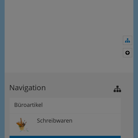
Nav
Nac
Navigation
Büroartikel
Schreibwaren