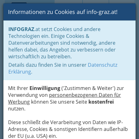
Toggle navi
Suche
Login
Menü
Informationen zu Cookies auf info-graz.at!
Home
Branchen
Einkaufen & Schenken - der Handel
INFOGRAZ
.at setzt Cookies und andere
Handel in Graz
Dinge des täglichen Lebens
Büro und Schule
Technologien ein. Einige Cookies &
Werbeartikelhandel
Datenverarbeitungen sind notwendig, andere
helfen dabei, das Angebot zu verbessern oder
Werbeartikelhandel
wirtschaftlich zu betreiben.
Details dazu finden Sie in unserer
Datenschutz
Werbung ist die Kunst, auf den
Erklärung
.
Kopf zu zielen und die
Brieftasche zu treffen.
Vance
Mit Ihrer
Einwilligung
('Zustimmen & Weiter') zur
Packard
Verwendung von
personenbezogenen Daten für
Werbung
können Sie unsere Seite
kostenfrei
Wenn Sie einen Dollar in ihr Unternehmen
nutzen.
stecken wollen, so müssen Sie einen weiteren
bereithalten, um das bekannt zu machen.
Henry
Diese schließt die Verarbeitung von Daten wie IP-
Ford
Adresse, Cookies & sonstigen Identifiern außerhalb
Fünfzig Prozent bei der Werbung sind
der EU (u.a. USA) ein.