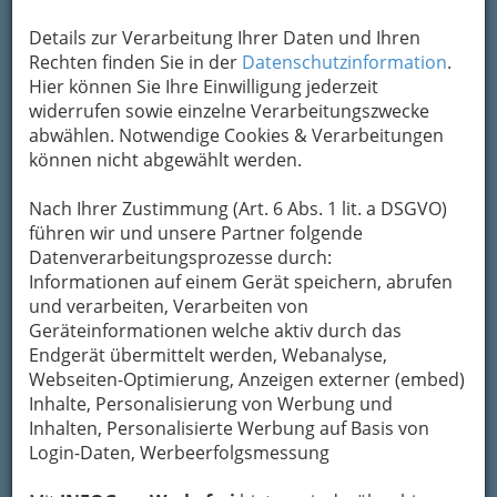
von Geschwistern wieder auf!
Details zur Verarbeitung Ihrer Daten und Ihren
Rechten finden Sie in der
Datenschutzinformation
.
Hier können Sie Ihre Einwilligung jederzeit
widerrufen sowie einzelne Verarbeitungszwecke
abwählen. Notwendige Cookies & Verarbeitungen
können nicht abgewählt werden.
Nach Ihrer Zustimmung (Art. 6 Abs. 1 lit. a DSGVO)
führen wir und unsere Partner folgende
Datenverarbeitungsprozesse durch:
Informationen auf einem Gerät speichern, abrufen
und verarbeiten, Verarbeiten von
Geräteinformationen welche aktiv durch das
Nähmaschine und Umfeld der
Endgerät übermittelt werden, Webanalyse,
Änderungsschneidereien in Graz - Kunststopfen, Hose
Webseiten-Optimierung, Anzeigen externer (embed)
kürzen..
Inhalte, Personalisierung von Werbung und
Sie haben einen schönen Anzug, sind aber leider
Inhalten, Personalisierte Werbung auf Basis von
aus ihm hinausgewachsen? Kein Problem, dafür
Login-Daten, Werbeerfolgsmessung
gibt es Schneider und Schneiderinnen bzw.