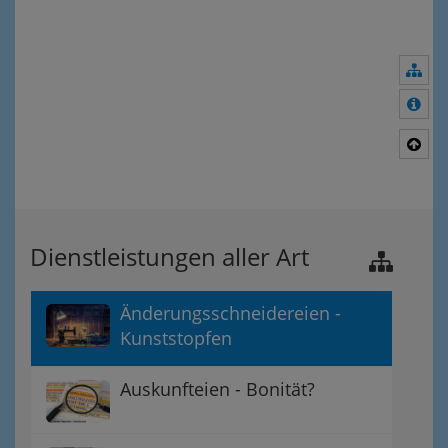
Nav
Meh
Nac
Dienstleistungen aller Art
Änderungsschneidereien -
Kunststopfen
Auskunfteien - Bonität?