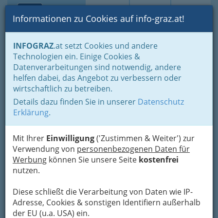
Toggle navi
Suche
Login
Menü
Informationen zu Cookies auf info-graz.at!
Home
Branchen
Dienstleistungen
INFOGRAZ
.at setzt Cookies und andere
Änderungsschneidereien - Kunststopfen
Technologien ein. Einige Cookies &
Datenverarbeitungen sind notwendig, andere
Änderungsschneidereien in
helfen dabei, das Angebot zu verbessern oder
wirtschaftlich zu betreiben.
Graz und Umgebung: Hose
Details dazu finden Sie in unserer
Datenschutz
kürzen, Kunststopfen,
Erklärung
.
kleinere Änderungen,
nähen ....
Mit Ihrer
Einwilligung
('Zustimmen & Weiter') zur
Verwendung von
personenbezogenen Daten für
Werbung
können Sie unsere Seite
kostenfrei
Wer kann sich das
Wegwerfen
noch leisten? Ist
nutzen.
es moralisch vertretbar?
Änderungen, kleine Reparaturen
Diese schließt die Verarbeitung von Daten wie IP-
der Kleidung oder wegwerfen?
Adresse, Cookies & sonstigen Identifiern außerhalb
Kinder in Graz tragen Bekleidung
der EU (u.a. USA) ein.