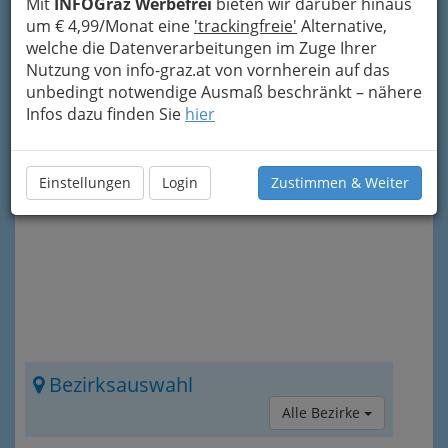
Änderungsschneider und
Mit
INFOGraz Werbefrei
bieten wir darüber hinaus
Änderungsschneiderinnen
! Hier haben wir
um € 4,99/Monat eine
'trackingfreie'
Alternative,
verschiedene Schneidereien bzw.
welche die Datenverarbeitungen im Zuge Ihrer
ursprünglich Flickschneider für Sie aufgelistet!
Nutzung von info-graz.at von vornherein auf das
unbedingt notwendige Ausmaß beschränkt – nähere
Nach den einzelnen Einträgen gibt es noch mehr
Infos dazu finden Sie
hier
Informationen zum Thema. Diese können Sie
auch direkt über das „Info-Icon“
rechts oben
erreichen.
Einstellungen
Login
Zustimmen & Weiter
Bezirksauswahl
Alle Bezirke