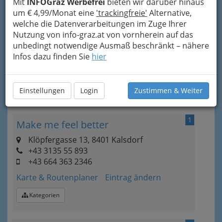
Mit
INFOGraz Werbefrei
bieten wir darüber hinaus
um € 4,99/Monat eine
'trackingfreie'
Alternative,
welche die Datenverarbeitungen im Zuge Ihrer
Nutzung von info-graz.at von vornherein auf das
unbedingt notwendige Ausmaß beschränkt – nähere
Infos dazu finden Sie
hier
Bezirksauswahl
Einstellungen
Login
Zustimmen & Weiter
Alle Bezirke
1
Make me feel better
Klöpfergasse 13, 8401 Kalsdorf
+43 3135 55 893
+43 664 363 2346
Karte & Routenplaner
Eintrag ändern
Kategorien