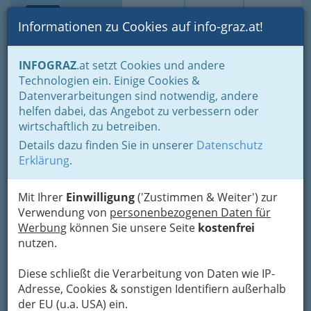
Toggle navi
Suche
Login
Menü
Informationen zu Cookies auf info-graz.at!
Home
Branchen
Wellness & Beauty
INFOGRAZ
.at setzt Cookies und andere
Beautysalons Graz und Umgebung
Technologien ein. Einige Cookies &
Datenverarbeitungen sind notwendig, andere
Beautysalons,
helfen dabei, das Angebot zu verbessern oder
wirtschaftlich zu betreiben.
Schönheitsinstitute Graz -
Details dazu finden Sie in unserer
Datenschutz
der tolle Ruf der
Erklärung
.
Grazerinnen verpflichtet
Mit Ihrer
Einwilligung
('Zustimmen & Weiter') zur
Verwendung von
personenbezogenen Daten für
Beautysalon, Schönheitsfarm
Werbung
können Sie unsere Seite
kostenfrei
und Co. - Kosmetik in Graz und
nutzen.
Graz-Umgebung
Diese schließt die Verarbeitung von Daten wie IP-
Adresse, Cookies & sonstigen Identifiern außerhalb
der EU (u.a. USA) ein.