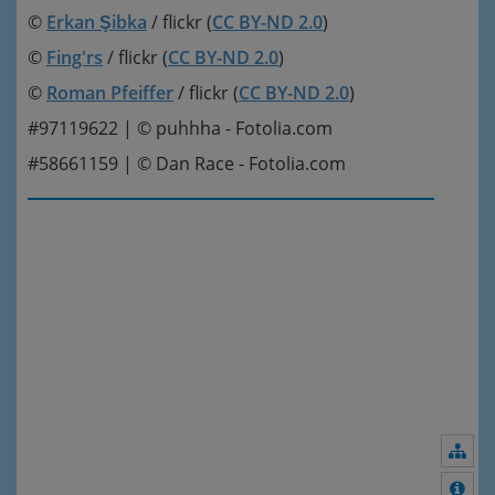
©
Erkan Şibka
/ flickr (
CC BY-ND 2.0
)
©
Fing'rs
/ flickr (
CC BY-ND 2.0
)
©
Roman Pfeiffer
/ flickr (
CC BY-ND 2.0
)
#97119622 | © puhhha - Fotolia.com
#58661159 | © Dan Race - Fotolia.com
Nav
Meh