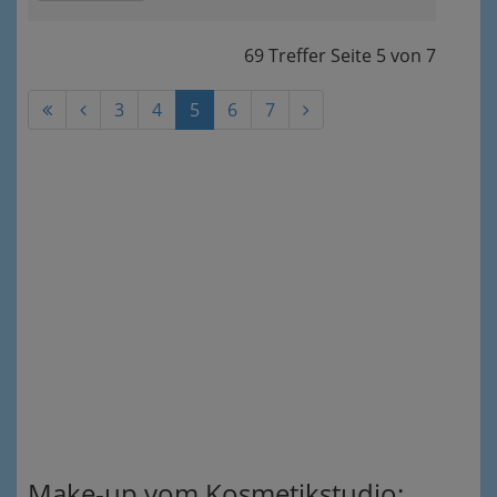
69 Treffer
Seite
5
von
7
3
4
5
6
7
Make-up vom Kosmetikstudio: