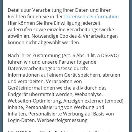
Details zur Verarbeitung Ihrer Daten und Ihren
Rechten finden Sie in der
Datenschutzinformation
.
Hier können Sie Ihre Einwilligung jederzeit
widerrufen sowie einzelne Verarbeitungszwecke
abwählen. Notwendige Cookies & Verarbeitungen
können nicht abgewählt werden.
Nach Ihrer Zustimmung (Art. 6 Abs. 1 lit. a DSGVO)
Perfekte Schönheit ist meistens eine Funktion von
Fotoshop :)
führen wir und unsere Partner folgende
Datenverarbeitungsprozesse durch:
Von
Naturkosmetik
über Permanent-
Informationen auf einem Gerät speichern, abrufen
Make-up bis hin zur
und verarbeiten, Verarbeiten von
Schönheitsoperation
- der Weg zur
Geräteinformationen welche aktiv durch das
Schönheit hat viele Pfade.
Endgerät übermittelt werden, Webanalyse,
Webseiten-Optimierung, Anzeigen externer (embed)
Bei uns finden Sie die richtigen Adressen in Graz,
Inhalte, Personalisierung von Werbung und
um
Maniküre
,
Pediküre
oder Augen-Make-up
Inhalten, Personalisierte Werbung auf Basis von
machen zu lassen.
Login-Daten, Werbeerfolgsmessung