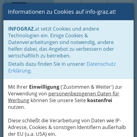
Toggle navi
Suche
Login
Menü
Informationen zu Cookies auf info-graz.at!
Home
Lifestyle
Hoamat - Steiermark - unsere Heimat
INFOGRAZ
.at setzt Cookies und andere
Buschenschank
Buschenschänke in St. Stefan o.Stainz
Technologien ein. Einige Cookies &
GH Fuchs-Maierhofer
Datenverarbeitungen sind notwendig, andere
Nav
helfen dabei, das Angebot zu verbessern oder
Gundersdorfer 7, 8511 St. Stefan
wirtschaftlich zu betreiben.
+43 3463 81 480
Details dazu finden Sie in unserer
Datenschutz
Erklärung
.
Mit Ihrer
Einwilligung
('Zustimmen & Weiter') zur
Karte
Verwendung von
personenbezogenen Daten für
Werbung
können Sie unsere Seite
kostenfrei
nutzen.
Adresse mit Google Maps anschauen
Diese schließt die Verarbeitung von Daten wie IP-
Adresse, Cookies & sonstigen Identifiern außerhalb
der EU (u.a. USA) ein.