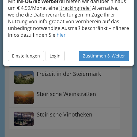
Mit
INFOGraz Werbefrei
bieten wir darüber hinaus
Lederhosen
um € 4,99/Monat eine
'trackingfreie'
Alternative,
welche die Datenverarbeitungen im Zuge Ihrer
Bio Produkte aus der
Nutzung von info-graz.at von vornherein auf das
Steiermark
unbedingt notwendige Ausmaß beschränkt – nähere
Infos dazu finden Sie
hier
Buschenschank
Einstellungen
Login
Zustimmen & Weiter
Freizeit in der Steiermark
Steirische Weinstraßen
Steirische Vinotheken